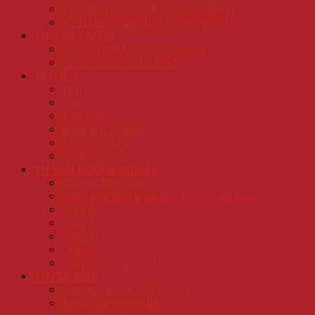
KỸ NĂNG VỀ KHOA HỌC TỰ NHIÊN
KỸ NĂNG CÔNG NGHỆ THÔNG TIN
TƯ VẤN TÂM LÝ
TƯ VẤN TÂM LÝ HỌC ĐƯỜNG
CHIA SẺ VỚI GIÁO VIÊN
TÀI LIỆU
Toán
Văn
Tiếng Anh
Khoa học tự nhiên
Khoa học xã hội
Đề thi
TƯ VẤN HƯỚNG NGHIỆP
Bài viêt tổng quan
Đơn hàng xuất khẩu lao động ở các nước
Châu Á
Châu Âu
Châu Mỹ
Châu Úc
Du học các nước cập nhật
TUYỂN SINH
Link học trực tuyến 1-1,2,3
Tuyển sinh tổng quan