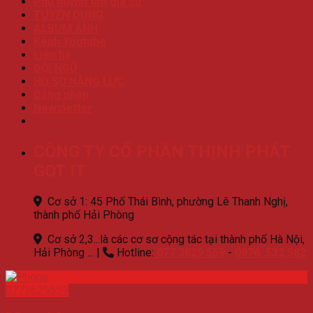
Phụ huynh tìm gia sư
TUYỂN DỤNG
ALBUM ẢNH
Kênh Youtube
Liên hệ
ĐỘI NGŨ
HỒ SƠ NĂNG LỰC
Đăng nhập
Newsletter
CÔNG TY CỔ PHẦN THỊNH PHÁT
GOT IT
Cơ sở 1: 45 Phố Thái Bình, phường Lê Thanh Nghị,
thành phố Hải Phòng
Cơ sở 2,3...là các cơ sơ cộng tác tại thành phố Hà Nội,
Hải Phòng ...
|
Hotline:
077.3629.559
-
0976. 532.582
0773629559