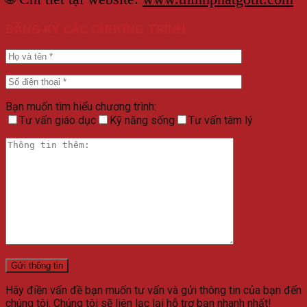
ĐĂNG KÝ CÁC CHƯƠNG TRÌNH
Bạn muốn tìm hiểu chương trình:
Tư vấn giáo dục
Kỹ năng sống
Tư vấn tâm lý
Hãy điền vấn đề bạn muốn tư vấn và gửi thông tin của bạn đến
chúng tôi. Chúng tôi sẽ liên lạc lại hỗ trợ bạn nhanh nhất!