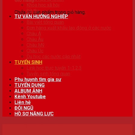
Giỏ hàng
Khoa học xã hội
Đề thi
Chưa có sản phẩm trong giỏ hàng.
TƯ VẤN HƯỚNG NGHIỆP
Bài viêt tổng quan
Đơn hàng xuất khẩu lao động ở các nước
Châu Á
Châu Âu
Châu Mỹ
Châu Úc
Du học các nước cập nhật
TUYỂN SINH
Link học trực tuyến 1-1,2,3
Tuyển sinh tổng quan
Phụ huynh tìm gia sư
TUYỂN DỤNG
ALBUM ẢNH
Kênh Youtube
Liên hệ
ĐỘI NGŨ
HỒ SƠ NĂNG LỰC
TIN TỨC
,
TUYỂN SINH
,
VỀ CHÚNG TÔI