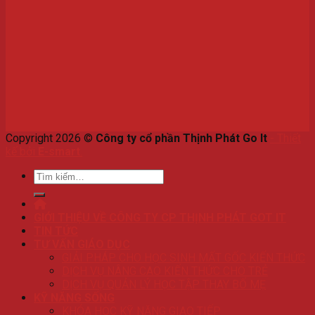
Copyright 2026 ©
Công ty cổ phần Thịnh Phát Go It
-
Thiết
kế bởi
E-smart
.
Tìm
kiếm:
GIỚI THIỆU VỀ CÔNG TY CP THỊNH PHÁT GOT IT
TIN TỨC
TƯ VẤN GIÁO DỤC
GIẢI PHÁP CHO HỌC SINH MẤT GỐC KIẾN THỨC
DỊCH VỤ NÂNG CAO KIẾN THỨC CHO TRẺ
DỊCH VỤ QUẢN LÝ HỌC TẬP THAY BỐ MẸ
KỸ NĂNG SỐNG
KHÓA HỌC KỸ NĂNG GIAO TIẾP