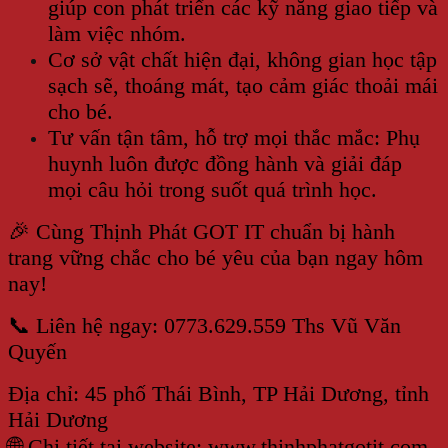
giúp con phát triển các kỹ năng giao tiếp và
làm việc nhóm.
Cơ sở vật chất hiện đại, không gian học tập
sạch sẽ, thoáng mát, tạo cảm giác thoải mái
cho bé.
Tư vấn tận tâm, hỗ trợ mọi thắc mắc: Phụ
huynh luôn được đồng hành và giải đáp
mọi câu hỏi trong suốt quá trình học.
🎉 Cùng Thịnh Phát GOT IT chuẩn bị hành
trang vững chắc cho bé yêu của bạn ngay hôm
nay!
📞 Liên hệ ngay: 0773.629.559 Ths Vũ Văn
Quyến
Địa chỉ: 45 phố Thái Bình, TP Hải Dương, tỉnh
Hải Dương
🌐 Chi tiết tại website:
www.thinhphatgotit.com