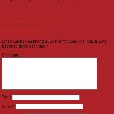
TUYỂN SINH LỚP CHO BÉ CHUẨN BỊ VÀO LỚP 1
TUYỂN SINH LỚP HỌC CHO BÉ LỚP 2
Để lại một bình luận
Email của bạn sẽ không được hiển thị công khai.
Các trường
bắt buộc được đánh dấu
*
Bình luận
*
Tên
*
Email
*