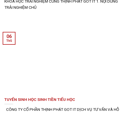
KHÓA HỌC TRẢI NGHIỆM CÙNG THỊNH PHÁT GOT IT 1. NỘI DUNG
TRẢI NGHIỆM CHỦ
06
Th5
TUYỂN SINH HỌC SINH TIỀN TIỂU HỌC
CÔNG TY CỔ PHẦN THỊNH PHÁT GOT IT DỊCH VỤ TƯ VẤN VÀ HỖ