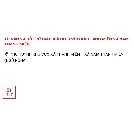
TƯ VẤN VÀ HỖ TRỢ GIÁO DỤC KHU VỰC XÃ THANH MIỆN VÀ NAM
THANH MIỆN
🌟 PHỤ HUYNH KHU VỰC XÃ THANH MIỆN – XÃ NAM THANH MIỆN
(NGŨ HÙNG,
01
Th7