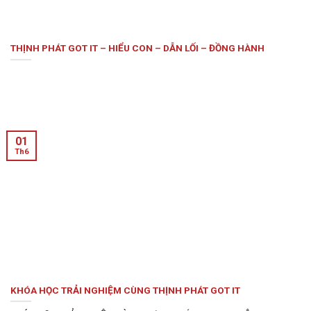
THỊNH PHÁT GOT IT – HIỂU CON – DẪN LỐI – ĐỒNG HÀNH
01
Th6
KHÓA HỌC TRẢI NGHIỆM CÙNG THỊNH PHÁT GOT IT