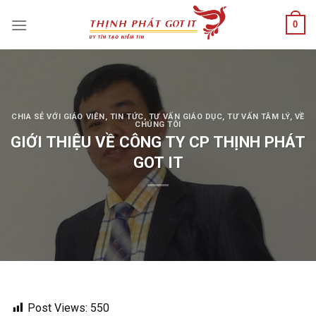
Skip
0
to
content
CHIA SẺ VỚI GIÁO VIÊN
,
TIN TỨC
,
TƯ VẤN GIÁO DỤC
,
TƯ VẤN TÂM LÝ
,
VỀ
CHÚNG TÔI
GIỚI THIỆU VỀ CÔNG TY CP THỊNH PHÁT
GOT IT
Post Views:
550