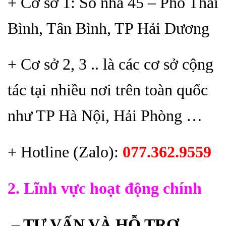
+ Cơ sở 1: Số nhà 45 – Phố Thái
Bình, Tân Bình, TP Hải Dương
+ Cơ sở 2, 3 .. là các cơ sở cộng
tác tại nhiều nơi trên toàn quốc
như TP Hà Nội, Hải Phòng …
+ Hotline (Zalo):
077.362.9559
2. Lĩnh vực hoạt động chính
– TƯ VẤN VÀ HỖ TRỢ