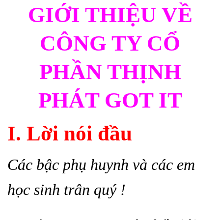
GIỚI THIỆU VỀ
CÔNG TY CỔ
PHẦN THỊNH
PHÁT GOT IT
I. Lời nói đầu
C
ác bậc phụ huynh và các em
học sinh trân quý !