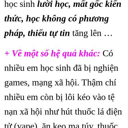
học sinh
l
ười học
, mất gốc kiến
thức, học không có phương
pháp, thiếu tự tin
tăng lên …
+ Về một số hệ quả khác:
Có
nhiều em học sinh đã bị nghiện
games, mạng xã hội. Thậm chí
nhiều em còn bị lôi kéo vào tệ
nạn xã hội như hút thuốc lá điện
tử (vape), ăn kẹo ma túy, thuốc