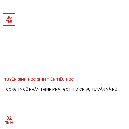
06
Th5
TUYỂN SINH HỌC SINH TIỀN TIỂU HỌC
CÔNG TY CỔ PHẦN THỊNH PHÁT GOT IT DỊCH VỤ TƯ VẤN VÀ HỖ
02
Th10