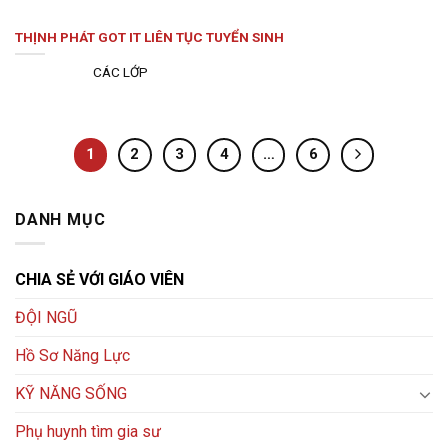
THỊNH PHÁT GOT IT LIÊN TỤC TUYỂN SINH
CÁC LỚP
1
2
3
4
…
6
DANH MỤC
CHIA SẺ VỚI GIÁO VIÊN
ĐỘI NGŨ
Hồ Sơ Năng Lực
KỸ NĂNG SỐNG
Phụ huynh tìm gia sư