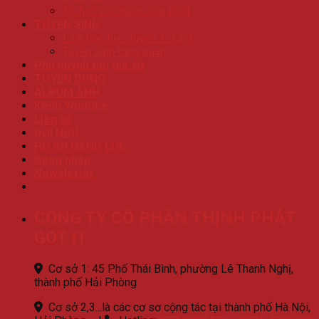
Du học các nước cập nhật
TUYỂN SINH
Link học trực tuyến 1-1,2,3
Tuyển sinh tổng quan
Phụ huynh tìm gia sư
TUYỂN DỤNG
ALBUM ẢNH
Kênh Youtube
Liên hệ
ĐỘI NGŨ
HỒ SƠ NĂNG LỰC
Đăng nhập
Newsletter
CÔNG TY CỔ PHẦN THỊNH PHÁT
GOT IT
Cơ sở 1: 45 Phố Thái Bình, phường Lê Thanh Nghị,
thành phố Hải Phòng
Cơ sở 2,3...là các cơ sơ cộng tác tại thành phố Hà Nội,