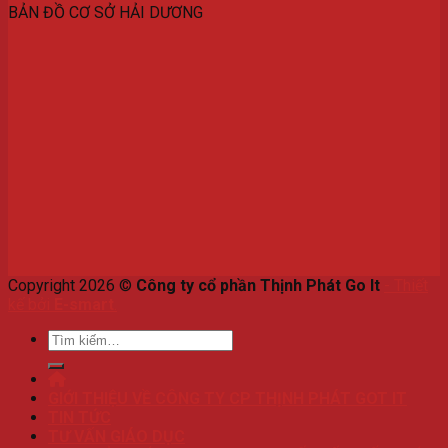
BẢN ĐỒ CƠ SỞ HẢI DƯƠNG
Copyright 2026 ©
Công ty cổ phần Thịnh Phát Go It
-
Thiết
kế bởi
E-smart
.
Tìm
kiếm:
GIỚI THIỆU VỀ CÔNG TY CP THỊNH PHÁT GOT IT
TIN TỨC
TƯ VẤN GIÁO DỤC