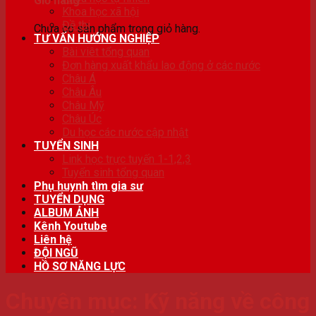
Giỏ hàng
Khoa học xã hội
Đề thi
Chưa có sản phẩm trong giỏ hàng.
TƯ VẤN HƯỚNG NGHIỆP
Bài viêt tổng quan
Đơn hàng xuất khẩu lao động ở các nước
Châu Á
Châu Âu
Châu Mỹ
Châu Úc
Du học các nước cập nhật
TUYỂN SINH
Link học trực tuyến 1-1,2,3
Tuyển sinh tổng quan
Phụ huynh tìm gia sư
TUYỂN DỤNG
ALBUM ẢNH
Kênh Youtube
Liên hệ
ĐỘI NGŨ
HỒ SƠ NĂNG LỰC
Chuyên mục:
Kỹ năng về công