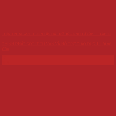
THỊNH PHÁT GOT IT LIÊN TỤC HỖ TRỢ HỌC SINH TỪ LỚP 1 – LỚP 12
THỊNH PHÁT GOT IT TƯ VẤN VÀ HỖ TRỢ GIÁO DỤC 1. Lời nói
đầu
13
Th5