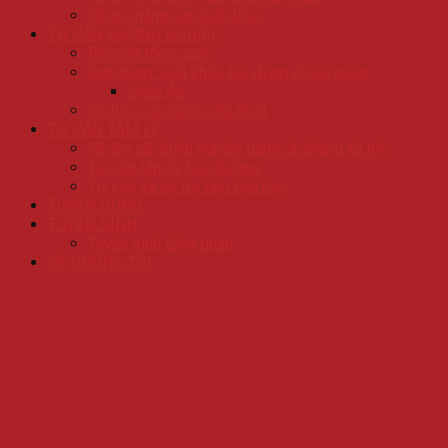
Hỗ trợ nâng cao kiến thức
TƯ VẤN HƯỚNG NGHIỆP
Bài viêt tổng quan
Đơn hàng xuất khẩu lao động ở các nước
Châu Âu
Du học các nước cập nhật
TƯ VẤN TÂM LÝ
Hỗ trợ cải thiện nghiện game & Mạng xã hội
Tư vấn tâm lý học đường
Tư vấn và hỗ trợ tiền tiểu học
TUYỂN DỤNG
TUYỂN SINH
Tuyển sinh tổng quan
VỀ CHÚNG TÔI