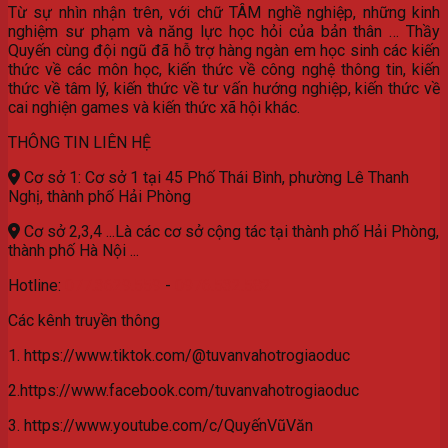
Từ sự nhìn nhận trên, với chữ TÂM nghề nghiệp, những kinh
nghiệm sư phạm và năng lực học hỏi của bản thân … Thầy
Quyến cùng đội ngũ đã hỗ trợ hàng ngàn em học sinh các kiến
thức về các môn học, kiến thức về công nghệ thông tin, kiến
thức về tâm lý, kiến thức về tư vấn hướng nghiệp, kiến thức về
cai nghiện games và kiến thức xã hội khác.
THÔNG TIN LIÊN HỆ
Cơ sở 1: Cơ sở 1 tại 45 Phố Thái Bình, phường Lê Thanh
Nghị, thành phố Hải Phòng
Cơ sở 2,3,4 ...Là các cơ sở cộng tác tại thành phố Hải Phòng,
thành phố Hà Nội ...
Hotline:
077.3629.559
-
0976.532.582
Các kênh truyền thông
1. https://www.tiktok.com/@tuvanvahotrogiaoduc
2.https://www.facebook.com/tuvanvahotrogiaoduc
3. https://www.youtube.com/c/QuyếnVũVăn