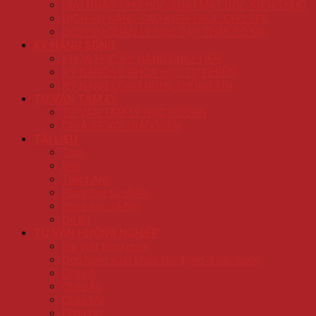
GIẢI PHÁP CHO HỌC SINH MẤT GỐC KIẾN THỨC
DỊCH VỤ NÂNG CAO KIẾN THỨC CHO TRẺ
DỊCH VỤ QUẢN LÝ HỌC TẬP THAY BỐ MẸ
KỸ NĂNG SỐNG
KHÓA HỌC KỸ NĂNG GIAO TIẾP
KỸ NĂNG VỀ KHOA HỌC TỰ NHIÊN
KỸ NĂNG CÔNG NGHỆ THÔNG TIN
TƯ VẤN TÂM LÝ
TƯ VẤN TÂM LÝ HỌC ĐƯỜNG
CHIA SẺ VỚI GIÁO VIÊN
TÀI LIỆU
Toán
Văn
Tiếng Anh
Khoa học tự nhiên
Khoa học xã hội
Đề thi
TƯ VẤN HƯỚNG NGHIỆP
Bài viêt tổng quan
Đơn hàng xuất khẩu lao động ở các nước
Châu Á
Châu Âu
Châu Mỹ
Châu Úc