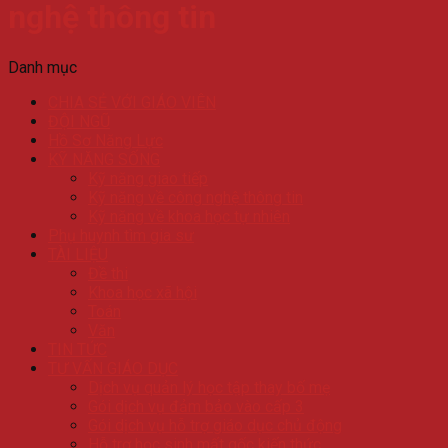
nghệ thông tin
Danh mục
CHIA SẺ VỚI GIÁO VIÊN
ĐỘI NGŨ
Hồ Sơ Năng Lực
KỸ NĂNG SỐNG
Kỹ năng giao tiếp
Kỹ năng về công nghệ thông tin
Kỹ năng về khoa học tự nhiên
Phụ huynh tìm gia sư
TÀI LIỆU
Đề thi
Khoa học xã hội
Toán
Văn
TIN TỨC
TƯ VẤN GIÁO DỤC
Dịch vụ quản lý học tập thay bố mẹ
Gói dịch vụ đảm bảo vào cấp 3
Gói dịch vụ hỗ trợ giáo dục chủ động
Hỗ trợ học sinh mất gốc kiến thức