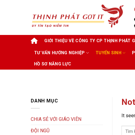
Skip
to
content
GIỚI THIỆU VỀ CÔNG TY CP THỊNH PHÁT G
TƯ VẤN HƯỚNG NGHIỆP
TUYỂN SINH
P
HỒ SƠ NĂNG LỰC
Not
DANH MỤC
It see
CHIA SẺ VỚI GIÁO VIÊN
ĐỘI NGŨ