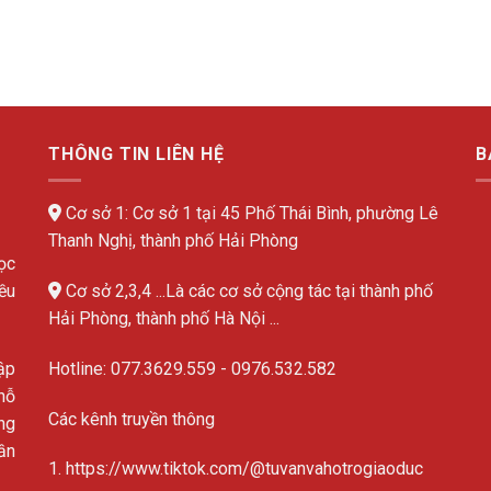
THÔNG TIN LIÊN HỆ
B
Cơ sở 1: Cơ sở 1 tại 45 Phố Thái Bình, phường Lê
Thanh Nghị, thành phố Hải Phòng
ọc
ều
Cơ sở 2,3,4 ...Là các cơ sở cộng tác tại thành phố
Hải Phòng, thành phố Hà Nội ...
ập
Hotline:
077.3629.559
-
0976.532.582
hỗ
Các kênh truyền thông
ng
ần
1. https://www.tiktok.com/@tuvanvahotrogiaoduc