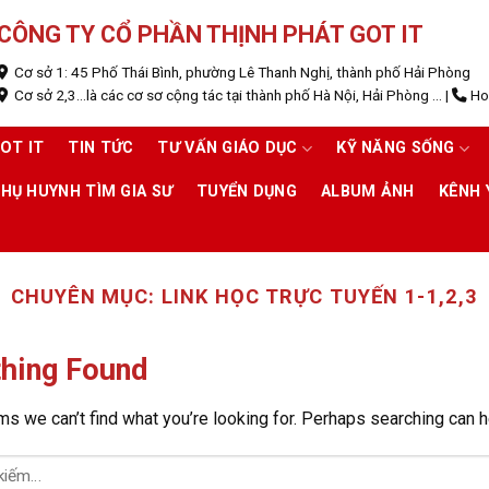
CÔNG TY CỔ PHẦN THỊNH PHÁT GOT IT
Cơ sở 1: 45 Phố Thái Bình, phường Lê Thanh Nghị, thành phố Hải Phòng
Cơ sở 2,3...là các cơ sơ cộng tác tại thành phố Hà Nội, Hải Phòng ...
|
Hot
OT IT
TIN TỨC
TƯ VẤN GIÁO DỤC
KỸ NĂNG SỐNG
HỤ HUYNH TÌM GIA SƯ
TUYỂN DỤNG
ALBUM ẢNH
KÊNH
CHUYÊN MỤC:
LINK HỌC TRỰC TUYẾN 1-1,2,3
hing Found
ms we can’t find what you’re looking for. Perhaps searching can h