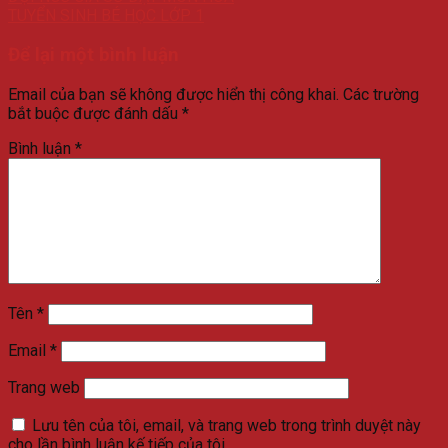
TUYỂN SINH BÉ HỌC LỚP 1
Để lại một bình luận
Email của bạn sẽ không được hiển thị công khai.
Các trường
bắt buộc được đánh dấu
*
Bình luận
*
Tên
*
Email
*
Trang web
Lưu tên của tôi, email, và trang web trong trình duyệt này
cho lần bình luận kế tiếp của tôi.