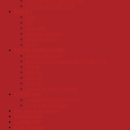
TƯ VẤN TÂM LÝ HỌC ĐƯỜNG
CHIA SẺ VỚI GIÁO VIÊN
TÀI LIỆU
Toán
Văn
Tiếng Anh
Khoa học tự nhiên
Khoa học xã hội
Đề thi
TƯ VẤN HƯỚNG NGHIỆP
Bài viêt tổng quan
Đơn hàng xuất khẩu lao động ở các nước
Châu Á
Châu Âu
Châu Mỹ
Châu Úc
Du học các nước cập nhật
TUYỂN SINH
Link học trực tuyến 1-1,2,3
Tuyển sinh tổng quan
Phụ huynh tìm gia sư
TUYỂN DỤNG
ALBUM ẢNH
Kênh Youtube