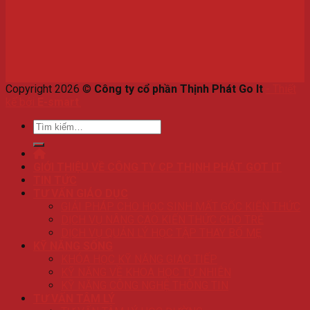
Copyright 2026 ©
Công ty cổ phần Thịnh Phát Go It
-
Thiết
kế bởi
E-smart
.
Tìm
kiếm:
GIỚI THIỆU VỀ CÔNG TY CP THỊNH PHÁT GOT IT
TIN TỨC
TƯ VẤN GIÁO DỤC
GIẢI PHÁP CHO HỌC SINH MẤT GỐC KIẾN THỨC
DỊCH VỤ NÂNG CAO KIẾN THỨC CHO TRẺ
DỊCH VỤ QUẢN LÝ HỌC TẬP THAY BỐ MẸ
KỸ NĂNG SỐNG
KHÓA HỌC KỸ NĂNG GIAO TIẾP
KỸ NĂNG VỀ KHOA HỌC TỰ NHIÊN
KỸ NĂNG CÔNG NGHỆ THÔNG TIN
TƯ VẤN TÂM LÝ