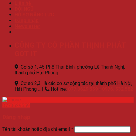
Liên hệ
ĐỘI NGŨ
HỒ SƠ NĂNG LỰC
Đăng nhập
Newsletter
CÔNG TY CỔ PHẦN THỊNH PHÁT
GOT IT
Cơ sở 1: 45 Phố Thái Bình, phường Lê Thanh Nghị,
thành phố Hải Phòng
Cơ sở 2,3...là các cơ sơ cộng tác tại thành phố Hà Nội,
Hải Phòng ...
|
Hotline:
077.3629.559
-
0976. 532.582
0773629559
Đăng nhập
Tên tài khoản hoặc địa chỉ email
*