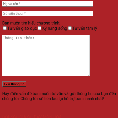
Bạn muốn tìm hiểu chương trình:
Tư vấn giáo dục
Kỹ năng sống
Tư vấn tâm lý
Hãy điền vấn đề bạn muốn tư vấn và gửi thông tin của bạn đến
chúng tôi. Chúng tôi sẽ liên lạc lại hỗ trợ bạn nhanh nhất!
ĐỘI NGŨ GIA SƯ DẠY MÔN HÓA