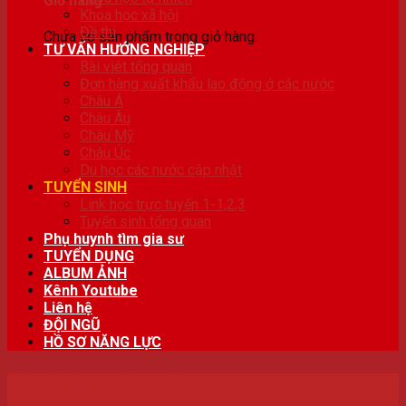
Giỏ hàng
Khoa học xã hội
Đề thi
Chưa có sản phẩm trong giỏ hàng.
TƯ VẤN HƯỚNG NGHIỆP
Bài viêt tổng quan
Đơn hàng xuất khẩu lao động ở các nước
Châu Á
Châu Âu
Châu Mỹ
Châu Úc
Du học các nước cập nhật
TUYỂN SINH
Link học trực tuyến 1-1,2,3
Tuyển sinh tổng quan
Phụ huynh tìm gia sư
TUYỂN DỤNG
ALBUM ẢNH
Kênh Youtube
Liên hệ
ĐỘI NGŨ
HỒ SƠ NĂNG LỰC
TIN TỨC
,
TUYỂN SINH
,
VỀ CHÚNG TÔI