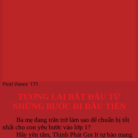
TUYỂN SINH LỚP CHO BÉ
CHUẨN BỊ VÀO LỚP 1
Post Views:
171
TƯƠNG LAI BẮT ĐẦU TỪ
NHỮNG BƯỚC ĐI ĐẦU TIÊN
Ba mẹ đang trăn trở làm sao để chuẩn bị tốt
nhất cho con yêu bước vào lớp 1?
Hãy yên tâm, Thịnh Phát Got It tự hào mang