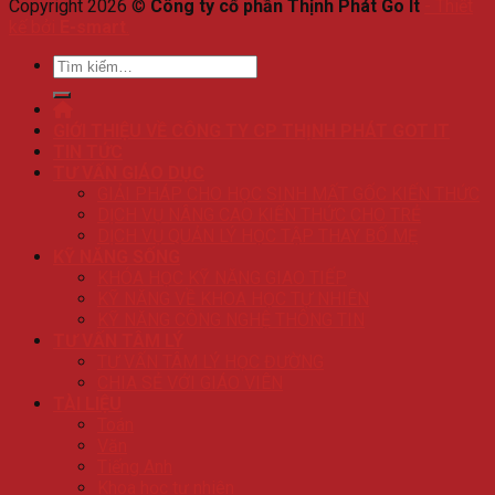
Copyright 2026 ©
Công ty cổ phần Thịnh Phát Go It
-
Thiết
kế bởi
E-smart
.
Tìm
kiếm:
GIỚI THIỆU VỀ CÔNG TY CP THỊNH PHÁT GOT IT
TIN TỨC
TƯ VẤN GIÁO DỤC
GIẢI PHÁP CHO HỌC SINH MẤT GỐC KIẾN THỨC
DỊCH VỤ NÂNG CAO KIẾN THỨC CHO TRẺ
DỊCH VỤ QUẢN LÝ HỌC TẬP THAY BỐ MẸ
KỸ NĂNG SỐNG
KHÓA HỌC KỸ NĂNG GIAO TIẾP
KỸ NĂNG VỀ KHOA HỌC TỰ NHIÊN
KỸ NĂNG CÔNG NGHỆ THÔNG TIN
TƯ VẤN TÂM LÝ
TƯ VẤN TÂM LÝ HỌC ĐƯỜNG
CHIA SẺ VỚI GIÁO VIÊN
TÀI LIỆU
Toán
Văn
Tiếng Anh
Khoa học tự nhiên