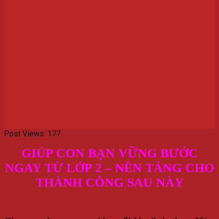
TUYỂN SINH LỚP HỌC CHO
BÉ LỚP 2
Post Views:
177
GIÚP CON BẠN VỮNG BƯỚC
NGAY TỪ LỚP 2 – NỀN TẢNG CHO
THÀNH CÔNG SAU NÀY