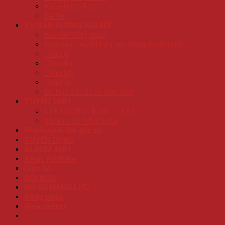
Khoa học xã hội
Đề thi
TƯ VẤN HƯỚNG NGHIỆP
Bài viêt tổng quan
Đơn hàng xuất khẩu lao động ở các nước
Châu Á
Châu Âu
Châu Mỹ
Châu Úc
Du học các nước cập nhật
TUYỂN SINH
Link học trực tuyến 1-1,2,3
Tuyển sinh tổng quan
Phụ huynh tìm gia sư
TUYỂN DỤNG
ALBUM ẢNH
Kênh Youtube
Liên hệ
ĐỘI NGŨ
HỒ SƠ NĂNG LỰC
Đăng nhập
Newsletter