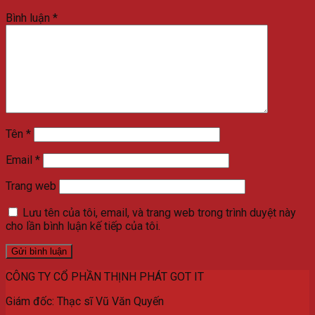
Bình luận
*
Tên
*
Email
*
Trang web
Lưu tên của tôi, email, và trang web trong trình duyệt này
cho lần bình luận kế tiếp của tôi.
CÔNG TY CỔ PHẦN THỊNH PHÁT GOT IT
Giám đốc: Thạc sĩ Vũ Văn Quyến