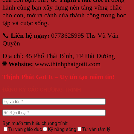
hành cùng bạn xây dựng nền tảng vững chắc
cho con, mở ra cánh cửa thành công trong học
tập và cuộc sống.
📞
Liên hệ ngay:
0773625995 Ths Vũ Văn
Quyến
Địa chỉ: 45 Phố Thái Bình, TP Hải Dương
🌐
Website:
www.thinhphatgotit.com
Thịnh Phát Got It – Uy tín tạo niềm tin!
ĐĂNG KÝ CÁC CHƯƠNG TRÌNH
Bạn muốn tìm hiểu chương trình:
Tư vấn giáo dục
Kỹ năng sống
Tư vấn tâm lý