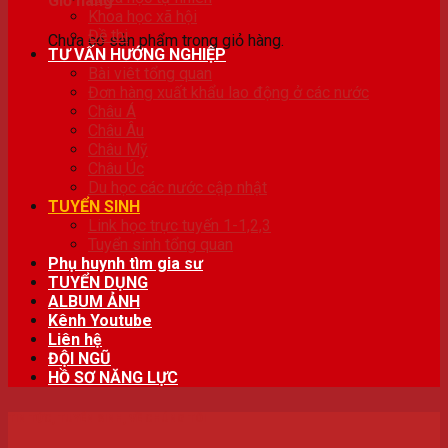
Giỏ hàng
Khoa học xã hội
Đề thi
Chưa có sản phẩm trong giỏ hàng.
TƯ VẤN HƯỚNG NGHIỆP
Bài viêt tổng quan
Đơn hàng xuất khẩu lao động ở các nước
Châu Á
Châu Âu
Châu Mỹ
Châu Úc
Du học các nước cập nhật
TUYỂN SINH
Link học trực tuyến 1-1,2,3
Tuyển sinh tổng quan
Phụ huynh tìm gia sư
TUYỂN DỤNG
ALBUM ẢNH
Kênh Youtube
Liên hệ
ĐỘI NGŨ
HỒ SƠ NĂNG LỰC
TIN TỨC
,
TUYỂN SINH
,
VỀ CHÚNG TÔI