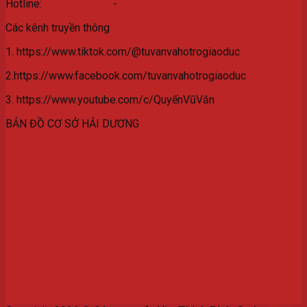
Hotline:
077.3629.559
-
0976.532.582
Các kênh truyền thông
1. https://www.tiktok.com/@tuvanvahotrogiaoduc
2.https://www.facebook.com/tuvanvahotrogiaoduc
3. https://www.youtube.com/c/QuyếnVũVăn
BẢN ĐỒ CƠ SỞ HẢI DƯƠNG