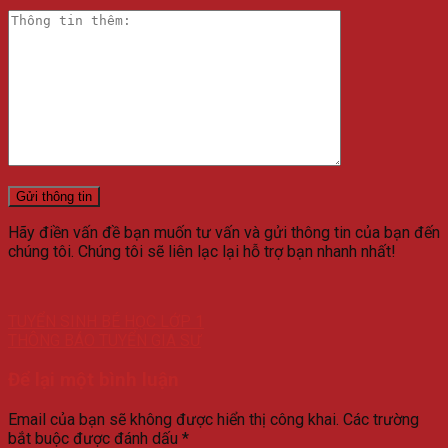
Hãy điền vấn đề bạn muốn tư vấn và gửi thông tin của bạn đến
chúng tôi. Chúng tôi sẽ liên lạc lại hỗ trợ bạn nhanh nhất!
TUYỂN SINH BÉ HỌC LỚP 1
THÔNG BÁO TUYỂN GIA SƯ
Để lại một bình luận
Email của bạn sẽ không được hiển thị công khai.
Các trường
bắt buộc được đánh dấu
*