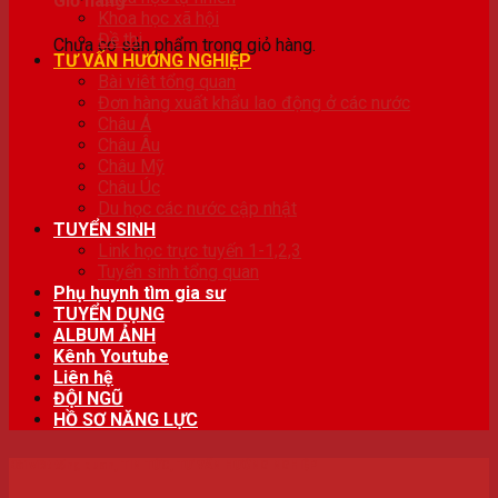
Giỏ hàng
Khoa học xã hội
Đề thi
Chưa có sản phẩm trong giỏ hàng.
TƯ VẤN HƯỚNG NGHIỆP
Bài viêt tổng quan
Đơn hàng xuất khẩu lao động ở các nước
Châu Á
Châu Âu
Châu Mỹ
Châu Úc
Du học các nước cập nhật
TUYỂN SINH
Link học trực tuyến 1-1,2,3
Tuyển sinh tổng quan
Phụ huynh tìm gia sư
TUYỂN DỤNG
ALBUM ẢNH
Kênh Youtube
Liên hệ
ĐỘI NGŨ
HỒ SƠ NĂNG LỰC
Bài viêt tổng quan
,
TIN TỨC
,
TƯ VẤN HƯỚNG NGHIỆP