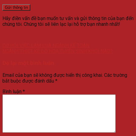
Hãy điền vấn đề bạn muốn tư vấn và gửi thông tin của bạn đến
chúng tôi. Chúng tôi sẽ liên lạc lại hỗ trợ bạn nhanh nhất!
CƠ HỘI VIỆC LÀM CỦA NGÀNH KẾ TOÁN
NGÀNH THIẾT KẾ ĐỒ HOẠ TUYỂN SINH KHỐI NÀO?
Để lại một bình luận
Email của bạn sẽ không được hiển thị công khai.
Các trường
bắt buộc được đánh dấu
*
Bình luận
*