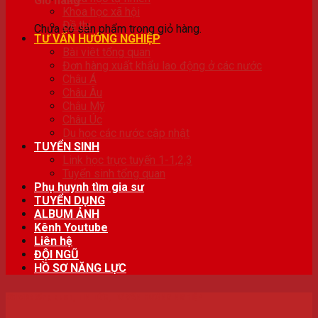
Giỏ hàng
Khoa học xã hội
Đề thi
Chưa có sản phẩm trong giỏ hàng.
TƯ VẤN HƯỚNG NGHIỆP
Bài viêt tổng quan
Đơn hàng xuất khẩu lao động ở các nước
Châu Á
Châu Âu
Châu Mỹ
Châu Úc
Du học các nước cập nhật
TUYỂN SINH
Link học trực tuyến 1-1,2,3
Tuyển sinh tổng quan
Phụ huynh tìm gia sư
TUYỂN DỤNG
ALBUM ẢNH
Kênh Youtube
Liên hệ
ĐỘI NGŨ
HỒ SƠ NĂNG LỰC
Bài viêt tổng quan
,
TIN TỨC
,
TƯ VẤN HƯỚNG NGHIỆP