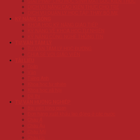
GIẢI PHÁP CHO HỌC SINH MẤT GỐC KIẾN THỨC
DỊCH VỤ NÂNG CAO KIẾN THỨC CHO TRẺ
DỊCH VỤ QUẢN LÝ HỌC TẬP THAY BỐ MẸ
KỸ NĂNG SỐNG
KHÓA HỌC KỸ NĂNG GIAO TIẾP
KỸ NĂNG VỀ KHOA HỌC TỰ NHIÊN
KỸ NĂNG CÔNG NGHỆ THÔNG TIN
TƯ VẤN TÂM LÝ
TƯ VẤN TÂM LÝ HỌC ĐƯỜNG
CHIA SẺ VỚI GIÁO VIÊN
TÀI LIỆU
Toán
Văn
Tiếng Anh
Khoa học tự nhiên
Khoa học xã hội
Đề thi
TƯ VẤN HƯỚNG NGHIỆP
Bài viêt tổng quan
Đơn hàng xuất khẩu lao động ở các nước
Châu Á
Châu Âu
Châu Mỹ
Châu Úc