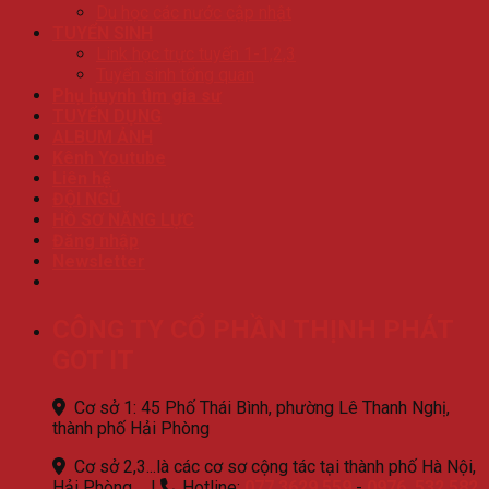
Du học các nước cập nhật
TUYỂN SINH
Link học trực tuyến 1-1,2,3
Tuyển sinh tổng quan
Phụ huynh tìm gia sư
TUYỂN DỤNG
ALBUM ẢNH
Kênh Youtube
Liên hệ
ĐỘI NGŨ
HỒ SƠ NĂNG LỰC
Đăng nhập
Newsletter
CÔNG TY CỔ PHẦN THỊNH PHÁT
GOT IT
Cơ sở 1: 45 Phố Thái Bình, phường Lê Thanh Nghị,
thành phố Hải Phòng
Cơ sở 2,3...là các cơ sơ cộng tác tại thành phố Hà Nội,
Hải Phòng ...
|
Hotline:
077.3629.559
-
0976. 532.582