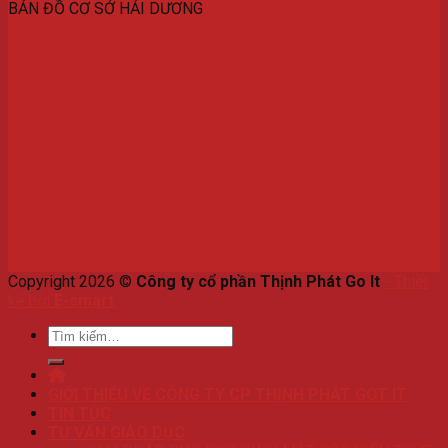
BẢN ĐỒ CƠ SỞ HẢI DƯƠNG
Copyright 2026 ©
Công ty cổ phần Thịnh Phát Go It
-
Thiết
kế bởi
E-smart
.
Tìm
kiếm:
GIỚI THIỆU VỀ CÔNG TY CP THỊNH PHÁT GOT IT
TIN TỨC
TƯ VẤN GIÁO DỤC