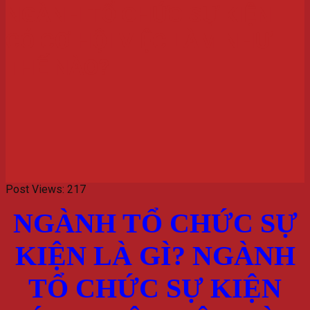
NGÀNH TỔ CHỨC SỰ KIỆN
CÓ CƠ HỘI VIỆC LÀM NHƯ
THẾ NÀO?
Post Views:
217
NGÀNH TỔ CHỨC SỰ
KIỆN LÀ GÌ? NGÀNH
TỔ CHỨC SỰ KIỆN