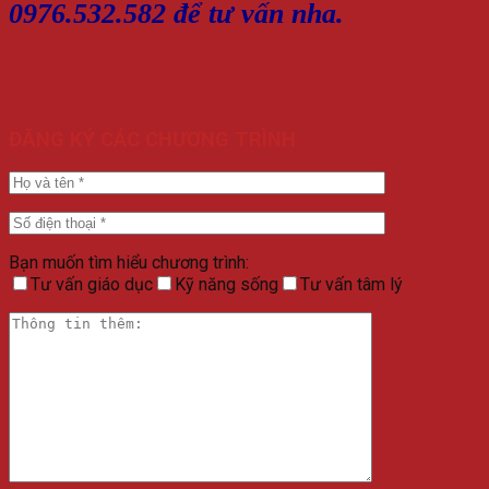
0976.532.582 để tư vấn nha.
ĐĂNG KÝ CÁC CHƯƠNG TRÌNH
Bạn muốn tìm hiểu chương trình:
Tư vấn giáo dục
Kỹ năng sống
Tư vấn tâm lý