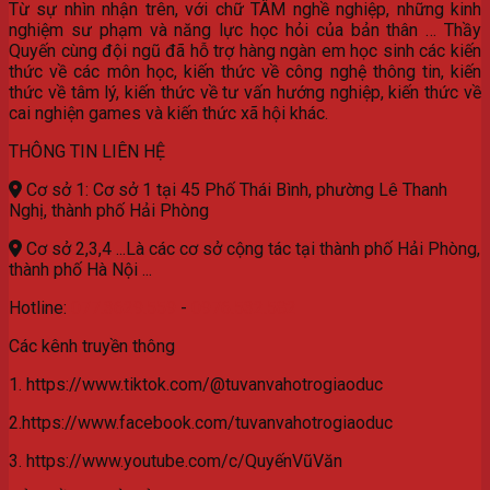
Từ sự nhìn nhận trên, với chữ TÂM nghề nghiệp, những kinh
nghiệm sư phạm và năng lực học hỏi của bản thân … Thầy
Quyến cùng đội ngũ đã hỗ trợ hàng ngàn em học sinh các kiến
thức về các môn học, kiến thức về công nghệ thông tin, kiến
thức về tâm lý, kiến thức về tư vấn hướng nghiệp, kiến thức về
cai nghiện games và kiến thức xã hội khác.
THÔNG TIN LIÊN HỆ
Cơ sở 1: Cơ sở 1 tại 45 Phố Thái Bình, phường Lê Thanh
Nghị, thành phố Hải Phòng
Cơ sở 2,3,4 ...Là các cơ sở cộng tác tại thành phố Hải Phòng,
thành phố Hà Nội ...
Hotline:
077.3629.559
-
0976.532.582
Các kênh truyền thông
1. https://www.tiktok.com/@tuvanvahotrogiaoduc
2.https://www.facebook.com/tuvanvahotrogiaoduc
3. https://www.youtube.com/c/QuyếnVũVăn