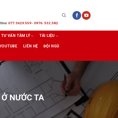
line:
077.3629.559
-
0976. 532.582
TƯ VẤN TÂM LÝ
TÀI LIỆU
 YOUTUBE
LIÊN HỆ
ĐỘI NGŨ
 Ở NƯỚC TA