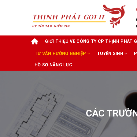
Skip
to
content
GIỚI THIỆU VỀ CÔNG TY CP THỊNH PHÁT G
TƯ VẤN HƯỚNG NGHIỆP
TUYỂN SINH
P
HỒ SƠ NĂNG LỰC
CÁC TRƯỜN