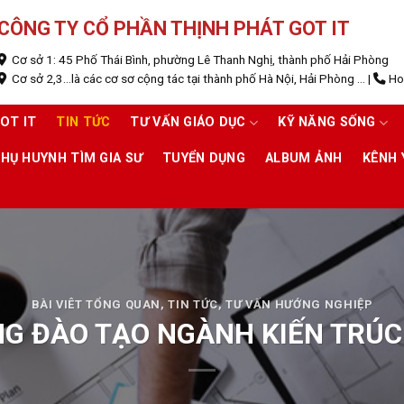
CÔNG TY CỔ PHẦN THỊNH PHÁT GOT IT
Cơ sở 1: 45 Phố Thái Bình, phường Lê Thanh Nghị, thành phố Hải Phòng
Cơ sở 2,3...là các cơ sơ cộng tác tại thành phố Hà Nội, Hải Phòng ...
|
Hot
OT IT
TIN TỨC
TƯ VẤN GIÁO DỤC
KỸ NĂNG SỐNG
HỤ HUYNH TÌM GIA SƯ
TUYỂN DỤNG
ALBUM ẢNH
KÊNH
BÀI VIÊT TỔNG QUAN
,
TIN TỨC
,
TƯ VẤN HƯỚNG NGHIỆP
G ĐÀO TẠO NGÀNH KIẾN TRÚC