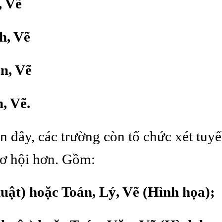
, Vẽ
h, Vẽ
n, Vẽ
, Vẽ.
đây, các trường còn tổ chức xét tuyể
cơ hội hơn. Gồm:
uật) hoặc Toán, Lý, Vẽ (Hình họa);