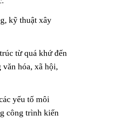
c.
g, kỹ thuật xây
trúc từ quá khứ đến
 văn hóa, xã hội,
các yếu tố môi
g công trình kiến