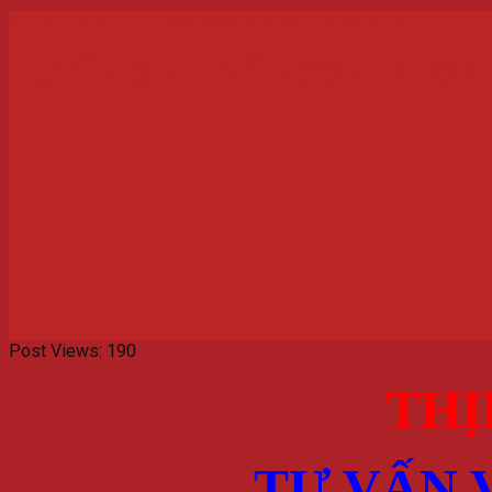
CHIA SẺ VỚI GIÁO VIÊN
,
KỸ NĂNG SỐNG
,
Kỹ năng về khoa học tự nhiên
,
TIN TỨC
,
TƯ
TUYỂN SINH VỀ NGOẠI KHÓA
Post Views:
190
THỊ
TƯ VẤN 