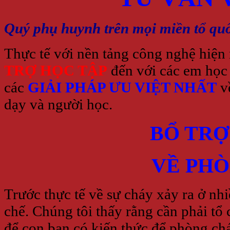
Quý phụ huynh trên mọi miền tổ qu
Thực tế với nền tảng công nghệ hiện 
TRỢ HỌC TẬP
đến với các em học 
các
GIẢI PHÁP ƯU VIỆT NHẤT
v
dạy và người học.
BỔ TRỢ
VỀ PH
Trước thực tế về sự cháy xảy ra ở nh
chế. Chúng tôi thấy rằng cần phải t
để con bạn có kiến thức để phòng chá