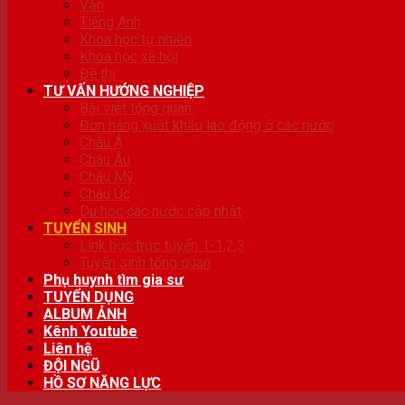
Văn
Tiếng Anh
Khoa học tự nhiên
Khoa học xã hội
Đề thi
TƯ VẤN HƯỚNG NGHIỆP
Bài viêt tổng quan
Đơn hàng xuất khẩu lao động ở các nước
Châu Á
Châu Âu
Châu Mỹ
Châu Úc
Du học các nước cập nhật
TUYỂN SINH
Link học trực tuyến 1-1,2,3
Tuyển sinh tổng quan
Phụ huynh tìm gia sư
TUYỂN DỤNG
ALBUM ẢNH
Kênh Youtube
Liên hệ
ĐỘI NGŨ
HỒ SƠ NĂNG LỰC