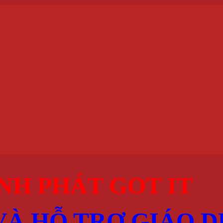
 VẤN GIÁO DỤC
,
TƯ VẤN TÂM LÝ
,
TUYỂN SINH
 PHÒNG CHÁY CHỮA CHÁY
NH PHÁT GOT IT
VÀ HỖ TRỢ GIÁO 