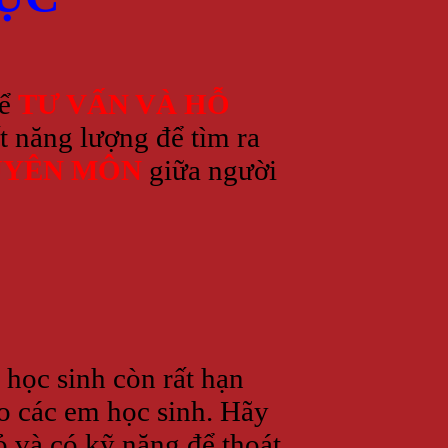
hể
TƯ VẤN VÀ HỖ
t năng lượng để tìm ra
YÊN MÔN
giữa người
 học sinh còn rất hạn
o các em học sinh. Hãy
ỏ và có kỹ năng để thoát