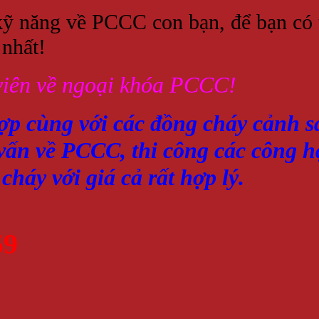
kỹ năng về PCCC con bạn, để bạn có 
 nhất!
 viên về ngoại khóa PCCC!
hợp cùng với các đồng cháy cảnh 
tư vấn về PCCC, thi công các côn
háy với giá cả rất hợp lý.
59