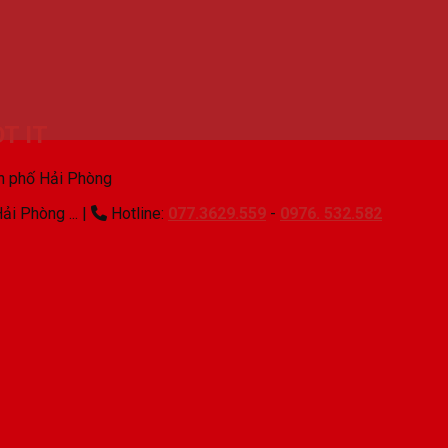
T IT
nh phố Hải Phòng
ải Phòng ...
|
Hotline:
077.3629.559
-
0976. 532.582