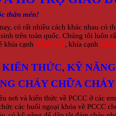
ốc thân mến!
nay, có rất nhiều cách khác nhau có t
sinh trên toàn quốc. Chúng tôi luôn rấ
ề khía cạnh
TÂM LÝ
, khía cạnh
CHU
 KIẾN THỨC, KỸ NĂNG
ÒNG CHÁY CHỮA CHÁY
iều nơi và kiến thức về PCCC ở các em
ổ chức các buổi ngoại khóa về PCCC ch
y, có kỹ năng để dập tắt đám cháy nh