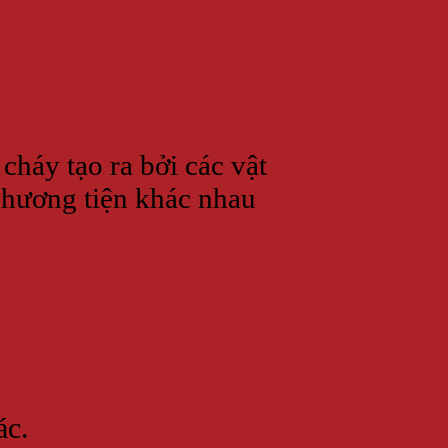
háy tạo ra bởi các vật
 phương tiện khác nhau
ác.