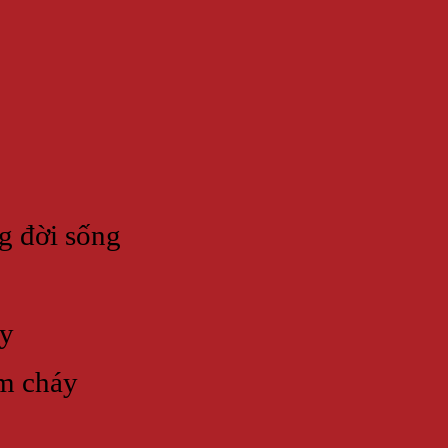
 đời sống
y
m cháy