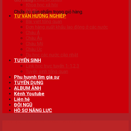
Giỏ hàng
Khoa học xã hội
Đề thi
Chưa có sản phẩm trong giỏ hàng.
TƯ VẤN HƯỚNG NGHIỆP
Bài viêt tổng quan
Đơn hàng xuất khẩu lao động ở các nước
Châu Á
Châu Âu
Châu Mỹ
Châu Úc
Du học các nước cập nhật
TUYỂN SINH
Link học trực tuyến 1-1,2,3
Tuyển sinh tổng quan
Phụ huynh tìm gia sư
TUYỂN DỤNG
ALBUM ẢNH
Kênh Youtube
Liên hệ
ĐỘI NGŨ
HỒ SƠ NĂNG LỰC
Bài viêt tổng quan
,
TIN TỨC
,
TƯ VẤN HƯỚNG NGHIỆP