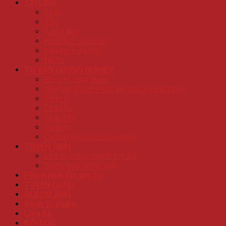
TÀI LIỆU
Toán
Văn
Tiếng Anh
Khoa học tự nhiên
Khoa học xã hội
Đề thi
TƯ VẤN HƯỚNG NGHIỆP
Bài viêt tổng quan
Đơn hàng xuất khẩu lao động ở các nước
Châu Á
Châu Âu
Châu Mỹ
Châu Úc
Du học các nước cập nhật
TUYỂN SINH
Link học trực tuyến 1-1,2,3
Tuyển sinh tổng quan
Phụ huynh tìm gia sư
TUYỂN DỤNG
ALBUM ẢNH
Kênh Youtube
Liên hệ
ĐỘI NGŨ