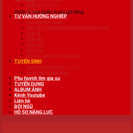
Giỏ hàng
Khoa học xã hội
Đề thi
Chưa có sản phẩm trong giỏ hàng.
TƯ VẤN HƯỚNG NGHIỆP
Bài viêt tổng quan
Đơn hàng xuất khẩu lao động ở các nước
Châu Á
Châu Âu
Châu Mỹ
Châu Úc
Du học các nước cập nhật
TUYỂN SINH
Link học trực tuyến 1-1,2,3
Tuyển sinh tổng quan
Phụ huynh tìm gia sư
TUYỂN DỤNG
ALBUM ẢNH
Kênh Youtube
Liên hệ
ĐỘI NGŨ
HỒ SƠ NĂNG LỰC
TIN TỨC
,
TƯ VẤN GIÁO DỤC
,
TUYỂN SINH