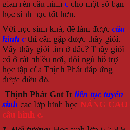
gian rèn câu hình
c
cho một số bạn
học sinh học tốt hơn.
Với học sinh khá, để làm được
câu
hình c
thì cần gặp được thầy giỏi.
Vậy thầy giỏi tìm ở đâu? Thầy giỏi
có ở rất nhiều nơi, đội ngũ hỗ trợ
học tập của Thịnh Phát đáp ứng
được điều đó.
Thịnh Phát Got It
liên tục tuyển
sinh
các lớp hình học
NÂNG CAO
câu hình c.
1. Đối tượng:
Học sinh lớp 6,7,8,9