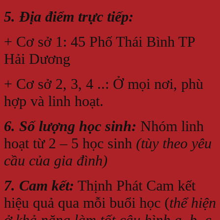
5. Địa điểm trực tiếp:
+ Cơ sở 1: 45 Phố Thái Bình TP
Hải Dương
+ Cơ sở 2, 3, 4 ..: Ở mọi nơi, phù
hợp và linh hoạt.
6. Số lượng học sinh:
Nhóm linh
hoạt từ 2 – 5 học sinh
(tùy theo yêu
cầu của gia đình)
7. Cam kết:
Thịnh Phát Cam kết
hiệu quả qua mỗi buổi học (
thể hiện
ở khả năng làm tốt câu hình a, b. c