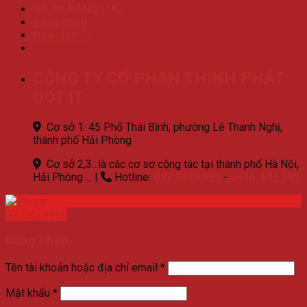
HỒ SƠ NĂNG LỰC
Đăng nhập
Newsletter
CÔNG TY CỔ PHẦN THỊNH PHÁT
GOT IT
Cơ sở 1: 45 Phố Thái Bình, phường Lê Thanh Nghị,
thành phố Hải Phòng
Cơ sở 2,3...là các cơ sơ cộng tác tại thành phố Hà Nội,
Hải Phòng ...
|
Hotline:
077.3629.559
-
0976. 532.582
0773629559
Đăng nhập
Tên tài khoản hoặc địa chỉ email
*
Mật khẩu
*