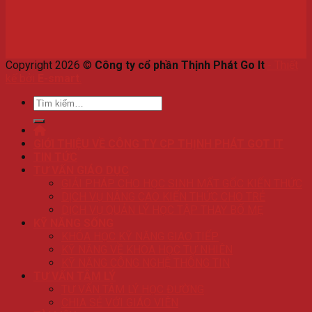
Copyright 2026 ©
Công ty cổ phần Thịnh Phát Go It
-
Thiết
kế bởi
E-smart
.
Tìm
kiếm:
GIỚI THIỆU VỀ CÔNG TY CP THỊNH PHÁT GOT IT
TIN TỨC
TƯ VẤN GIÁO DỤC
GIẢI PHÁP CHO HỌC SINH MẤT GỐC KIẾN THỨC
DỊCH VỤ NÂNG CAO KIẾN THỨC CHO TRẺ
DỊCH VỤ QUẢN LÝ HỌC TẬP THAY BỐ MẸ
KỸ NĂNG SỐNG
KHÓA HỌC KỸ NĂNG GIAO TIẾP
KỸ NĂNG VỀ KHOA HỌC TỰ NHIÊN
KỸ NĂNG CÔNG NGHỆ THÔNG TIN
TƯ VẤN TÂM LÝ
TƯ VẤN TÂM LÝ HỌC ĐƯỜNG
CHIA SẺ VỚI GIÁO VIÊN