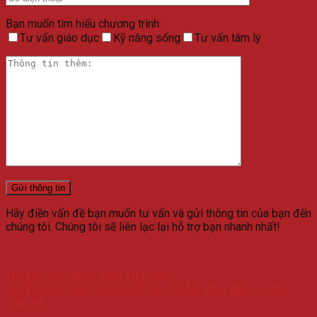
Bạn muốn tìm hiểu chương trình:
Tư vấn giáo dục
Kỹ năng sống
Tư vấn tâm lý
Hãy điền vấn đề bạn muốn tư vấn và gửi thông tin của bạn đến
chúng tôi. Chúng tôi sẽ liên lạc lại hỗ trợ bạn nhanh nhất!
TUYỂN SINH MÔN ANH TIỂU HỌC
TUYỂN SINH HỌC SINH LỚP 6 – TOÁN, VĂN, ANH – HỌC
ONLINE