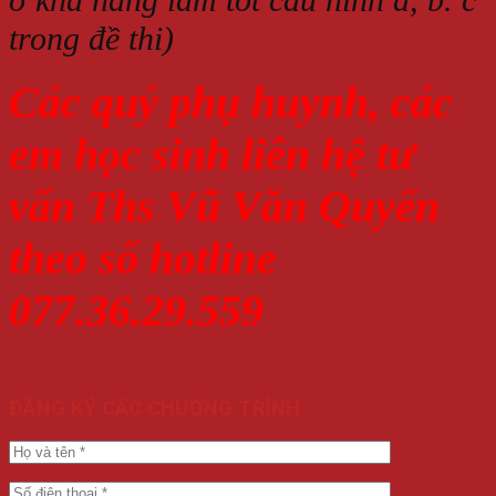
trong đề thi)
Các quý phụ huynh, các
em học sinh liên hệ tư
vấn Ths Vũ Văn Quyến
theo số hotline
077.36.29.559
ĐĂNG KÝ CÁC CHƯƠNG TRÌNH