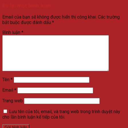
Để lại một bình luận
Email của bạn sẽ không được hiển thị công khai.
Các trường
bắt buộc được đánh dấu
*
Bình luận
*
Tên
*
Email
*
Trang web
Lưu tên của tôi, email, và trang web trong trình duyệt này
cho lần bình luận kế tiếp của tôi.