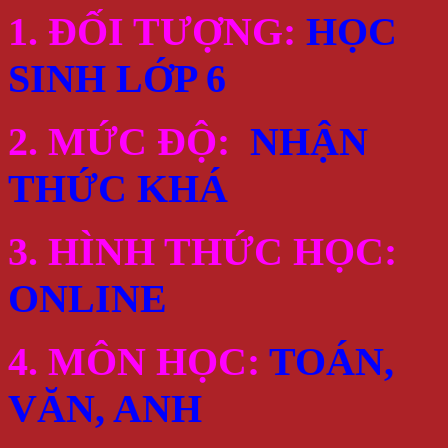
1. ĐỐI TƯỢNG:
HỌC
SINH LỚP 6
2. MỨC ĐỘ:
NHẬN
THỨC KHÁ
3. HÌNH THỨC HỌC:
ONLINE
4. MÔN HỌC:
TOÁN,
VĂN, ANH