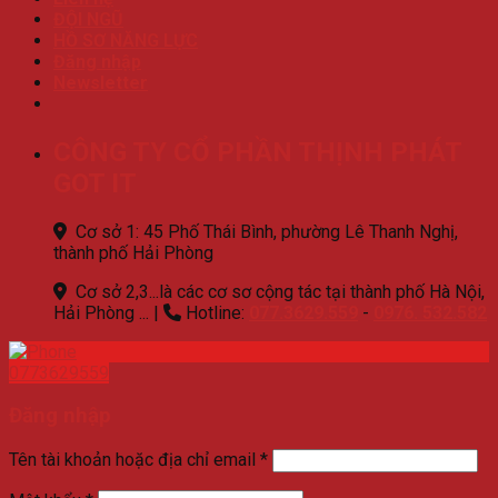
ĐỘI NGŨ
HỒ SƠ NĂNG LỰC
Đăng nhập
Newsletter
CÔNG TY CỔ PHẦN THỊNH PHÁT
GOT IT
Cơ sở 1: 45 Phố Thái Bình, phường Lê Thanh Nghị,
thành phố Hải Phòng
Cơ sở 2,3...là các cơ sơ cộng tác tại thành phố Hà Nội,
Hải Phòng ...
|
Hotline:
077.3629.559
-
0976. 532.582
0773629559
Đăng nhập
Tên tài khoản hoặc địa chỉ email
*