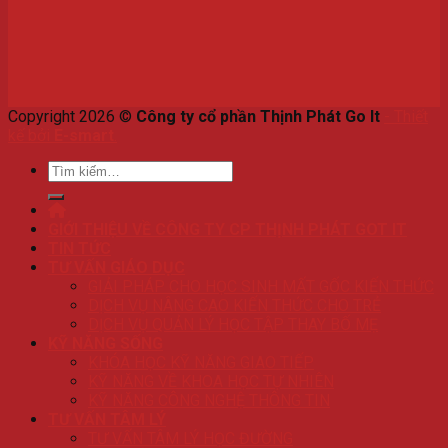
Copyright 2026 ©
Công ty cổ phần Thịnh Phát Go It
-
Thiết
kế bởi
E-smart
.
Tìm
kiếm:
GIỚI THIỆU VỀ CÔNG TY CP THỊNH PHÁT GOT IT
TIN TỨC
TƯ VẤN GIÁO DỤC
GIẢI PHÁP CHO HỌC SINH MẤT GỐC KIẾN THỨC
DỊCH VỤ NÂNG CAO KIẾN THỨC CHO TRẺ
DỊCH VỤ QUẢN LÝ HỌC TẬP THAY BỐ MẸ
KỸ NĂNG SỐNG
KHÓA HỌC KỸ NĂNG GIAO TIẾP
KỸ NĂNG VỀ KHOA HỌC TỰ NHIÊN
KỸ NĂNG CÔNG NGHỆ THÔNG TIN
TƯ VẤN TÂM LÝ
TƯ VẤN TÂM LÝ HỌC ĐƯỜNG