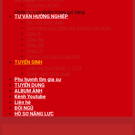
Giỏ hàng
Khoa học xã hội
Đề thi
Chưa có sản phẩm trong giỏ hàng.
TƯ VẤN HƯỚNG NGHIỆP
Bài viêt tổng quan
Đơn hàng xuất khẩu lao động ở các nước
Châu Á
Châu Âu
Châu Mỹ
Châu Úc
Du học các nước cập nhật
TUYỂN SINH
Link học trực tuyến 1-1,2,3
Tuyển sinh tổng quan
Phụ huynh tìm gia sư
TUYỂN DỤNG
ALBUM ẢNH
Kênh Youtube
Liên hệ
ĐỘI NGŨ
HỒ SƠ NĂNG LỰC
TIN TỨC
,
TUYỂN SINH