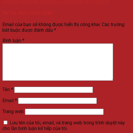
CHIA SẺ VỚI CÁC EM HỌC SINH ĐANG HỌC LỚP 9
Để lại một bình luận
Email của bạn sẽ không được hiển thị công khai.
Các trường
bắt buộc được đánh dấu
*
Bình luận
*
Tên
*
Email
*
Trang web
Lưu tên của tôi, email, và trang web trong trình duyệt này
cho lần bình luận kế tiếp của tôi.