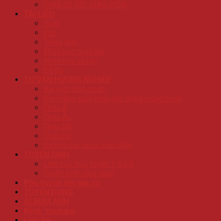
CHIA SẺ VỚI GIÁO VIÊN
TÀI LIỆU
Toán
Văn
Tiếng Anh
Khoa học tự nhiên
Khoa học xã hội
Đề thi
TƯ VẤN HƯỚNG NGHIỆP
Bài viêt tổng quan
Đơn hàng xuất khẩu lao động ở các nước
Châu Á
Châu Âu
Châu Mỹ
Châu Úc
Du học các nước cập nhật
TUYỂN SINH
Link học trực tuyến 1-1,2,3
Tuyển sinh tổng quan
Phụ huynh tìm gia sư
TUYỂN DỤNG
ALBUM ẢNH
Kênh Youtube
Liên hệ