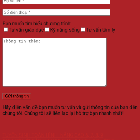
Bạn muốn tìm hiểu chương trình:
Tư vấn giáo dục
Kỹ năng sống
Tư vấn tâm lý
Hãy điền vấn đề bạn muốn tư vấn và gửi thông tin của bạn đến
chúng tôi. Chúng tôi sẽ liên lạc lại hỗ trợ bạn nhanh nhất!
TUYỂN SINH TOÁN HÌNH NÂNG CAO 6, 7, 8, 9