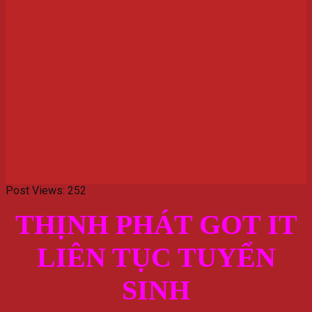
TUYỂN SINH HỌC SINH LỚP
6 – TOÁN, VĂN, ANH – HỌC
ONLINE
Post Views:
252
THỊNH PHÁT GOT IT
LIÊN TỤC TUYỂN
SINH