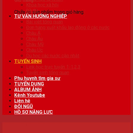
Giỏ hàng
Khoa học xã hội
Đề thi
Chưa có sản phẩm trong giỏ hàng.
TƯ VẤN HƯỚNG NGHIỆP
Bài viêt tổng quan
Đơn hàng xuất khẩu lao động ở các nước
Châu Á
Châu Âu
Châu Mỹ
Châu Úc
Du học các nước cập nhật
TUYỂN SINH
Link học trực tuyến 1-1,2,3
Tuyển sinh tổng quan
Phụ huynh tìm gia sư
TUYỂN DỤNG
ALBUM ẢNH
Kênh Youtube
Liên hệ
ĐỘI NGŨ
HỒ SƠ NĂNG LỰC
TIN TỨC
,
TUYỂN SINH
,
VỀ CHÚNG TÔI