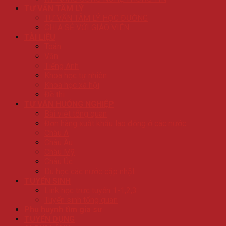
TƯ VẤN TÂM LÝ
TƯ VẤN TÂM LÝ HỌC ĐƯỜNG
CHIA SẺ VỚI GIÁO VIÊN
TÀI LIỆU
Toán
Văn
Tiếng Anh
Khoa học tự nhiên
Khoa học xã hội
Đề thi
TƯ VẤN HƯỚNG NGHIỆP
Bài viêt tổng quan
Đơn hàng xuất khẩu lao động ở các nước
Châu Á
Châu Âu
Châu Mỹ
Châu Úc
Du học các nước cập nhật
TUYỂN SINH
Link học trực tuyến 1-1,2,3
Tuyển sinh tổng quan
Phụ huynh tìm gia sư
TUYỂN DỤNG