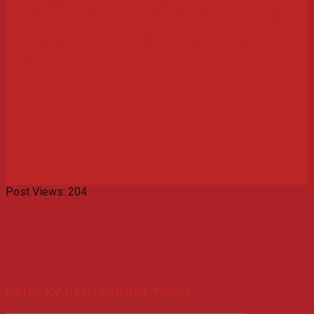
TUYỂN SINH LỚP HỌC KÈM
RIÊNG 1-1 CHO HỌC SINH
LỚP 9
Post Views:
204
ĐĂNG KÝ CÁC CHƯƠNG TRÌNH