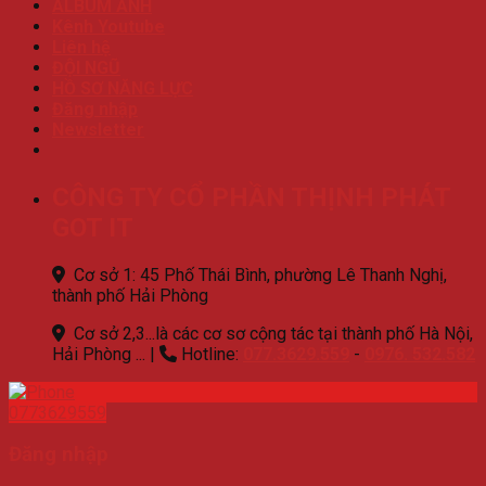
ALBUM ẢNH
Kênh Youtube
Liên hệ
ĐỘI NGŨ
HỒ SƠ NĂNG LỰC
Đăng nhập
Newsletter
CÔNG TY CỔ PHẦN THỊNH PHÁT
GOT IT
Cơ sở 1: 45 Phố Thái Bình, phường Lê Thanh Nghị,
thành phố Hải Phòng
Cơ sở 2,3...là các cơ sơ cộng tác tại thành phố Hà Nội,
Hải Phòng ...
|
Hotline:
077.3629.559
-
0976. 532.582
0773629559
Đăng nhập