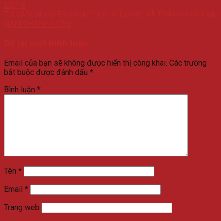
LỚP 8
TƯ VẤN VÀ HỖ TRỢ GIÁO DỤC KHU VỰC XÃ THANH MIỆN VÀ
NAM THANH MIỆN
Để lại một bình luận
Email của bạn sẽ không được hiển thị công khai.
Các trường
bắt buộc được đánh dấu
*
Bình luận
*
Tên
*
Email
*
Trang web