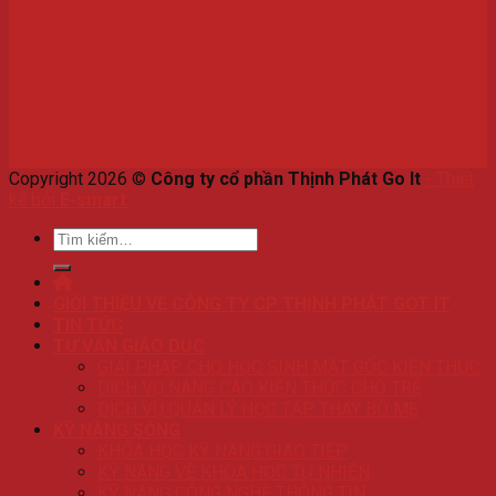
Copyright 2026 ©
Công ty cổ phần Thịnh Phát Go It
-
Thiết
kế bởi
E-smart
.
Tìm
kiếm:
GIỚI THIỆU VỀ CÔNG TY CP THỊNH PHÁT GOT IT
TIN TỨC
TƯ VẤN GIÁO DỤC
GIẢI PHÁP CHO HỌC SINH MẤT GỐC KIẾN THỨC
DỊCH VỤ NÂNG CAO KIẾN THỨC CHO TRẺ
DỊCH VỤ QUẢN LÝ HỌC TẬP THAY BỐ MẸ
KỸ NĂNG SỐNG
KHÓA HỌC KỸ NĂNG GIAO TIẾP
KỸ NĂNG VỀ KHOA HỌC TỰ NHIÊN
KỸ NĂNG CÔNG NGHỆ THÔNG TIN