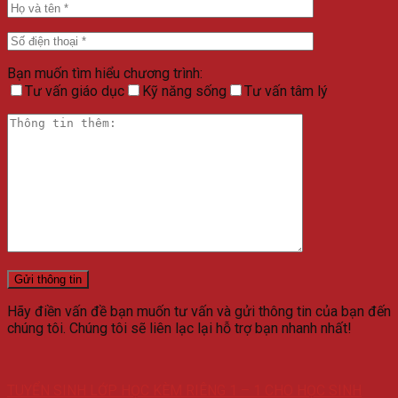
Bạn muốn tìm hiểu chương trình:
Tư vấn giáo dục
Kỹ năng sống
Tư vấn tâm lý
Hãy điền vấn đề bạn muốn tư vấn và gửi thông tin của bạn đến
chúng tôi. Chúng tôi sẽ liên lạc lại hỗ trợ bạn nhanh nhất!
TUYỂN SINH LỚP HỌC KÈM RIÊNG 1 – 1 CHO HỌC SINH