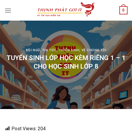
Skip
0
to
content
ĐỘI NGŨ
,
TIN TỨC
,
TUYỂN SINH
,
VỀ CHÚNG TÔI
TUYỂN SINH LỚP HỌC KÈM RIÊNG 1 – 1
CHO HỌC SINH LỚP 8
Post Views:
204