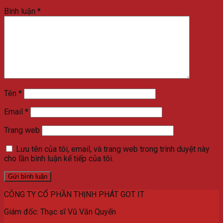
Bình luận
*
Tên
*
Email
*
Trang web
Lưu tên của tôi, email, và trang web trong trình duyệt này
cho lần bình luận kế tiếp của tôi.
CÔNG TY CỔ PHẦN THỊNH PHÁT GOT IT
Giám đốc: Thạc sĩ Vũ Văn Quyến