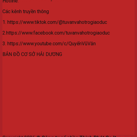
Hotline:
077.3629.559
-
0976.532.582
Các kênh truyền thông
1. https://www.tiktok.com/@tuvanvahotrogiaoduc
2.https://www.facebook.com/tuvanvahotrogiaoduc
3. https://www.youtube.com/c/QuyếnVũVăn
BẢN ĐỒ CƠ SỞ HẢI DƯƠNG