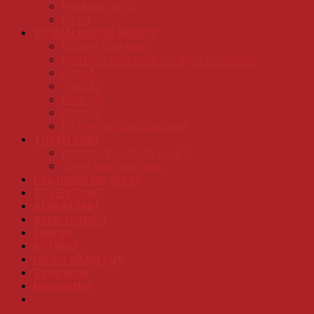
Khoa học xã hội
Đề thi
TƯ VẤN HƯỚNG NGHIỆP
Bài viêt tổng quan
Đơn hàng xuất khẩu lao động ở các nước
Châu Á
Châu Âu
Châu Mỹ
Châu Úc
Du học các nước cập nhật
TUYỂN SINH
Link học trực tuyến 1-1,2,3
Tuyển sinh tổng quan
Phụ huynh tìm gia sư
TUYỂN DỤNG
ALBUM ẢNH
Kênh Youtube
Liên hệ
ĐỘI NGŨ
HỒ SƠ NĂNG LỰC
Đăng nhập
Newsletter