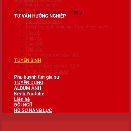
Giỏ hàng
Khoa học xã hội
Đề thi
Chưa có sản phẩm trong giỏ hàng.
TƯ VẤN HƯỚNG NGHIỆP
Bài viêt tổng quan
Đơn hàng xuất khẩu lao động ở các nước
Châu Á
Châu Âu
Châu Mỹ
Châu Úc
Du học các nước cập nhật
TUYỂN SINH
Link học trực tuyến 1-1,2,3
Tuyển sinh tổng quan
Phụ huynh tìm gia sư
TUYỂN DỤNG
ALBUM ẢNH
Kênh Youtube
Liên hệ
ĐỘI NGŨ
HỒ SƠ NĂNG LỰC
TIN TỨC
,
TƯ VẤN TÂM LÝ
,
TUYỂN SINH