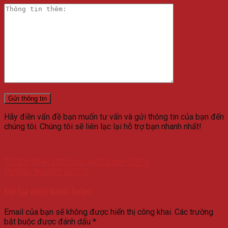
Hãy điền vấn đề bạn muốn tư vấn và gửi thông tin của bạn đến
chúng tôi. Chúng tôi sẽ liên lạc lại hỗ trợ bạn nhanh nhất!
TUYỂN SINH LỚP CHO HỌC SINH LỚP 3
HƯỚNG NGHIỆP GOT IT
Để lại một bình luận
Email của bạn sẽ không được hiển thị công khai.
Các trường
bắt buộc được đánh dấu
*