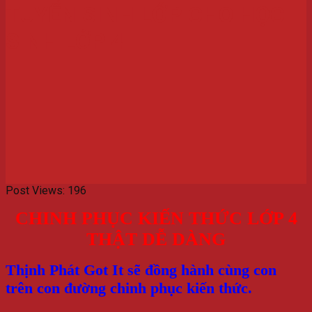
TUYỂN SINH LỚP CHO HỌC
SINH LỚP 4
Post Views:
196
CHINH PHỤC KIẾN THỨC LỚP 4
THẬT DỄ DÀNG
Thịnh Phát Got It sẽ đồng hành cùng con
trên con đường chinh phục kiến thức.