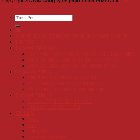
Copyright 2026 ©
Công ty cổ phần Thịnh Phát Go It
-
Thiết
kế bởi
E-smart
.
Tìm
kiếm:
GIỚI THIỆU VỀ CÔNG TY CP THỊNH PHÁT GOT IT
TIN TỨC
TƯ VẤN GIÁO DỤC
GIẢI PHÁP CHO HỌC SINH MẤT GỐC KIẾN THỨC
DỊCH VỤ NÂNG CAO KIẾN THỨC CHO TRẺ
DỊCH VỤ QUẢN LÝ HỌC TẬP THAY BỐ MẸ
KỸ NĂNG SỐNG
KHÓA HỌC KỸ NĂNG GIAO TIẾP
KỸ NĂNG VỀ KHOA HỌC TỰ NHIÊN
KỸ NĂNG CÔNG NGHỆ THÔNG TIN
TƯ VẤN TÂM LÝ
TƯ VẤN TÂM LÝ HỌC ĐƯỜNG
CHIA SẺ VỚI GIÁO VIÊN
TÀI LIỆU
Toán
Văn
Tiếng Anh
Khoa học tự nhiên