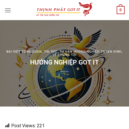
Skip
0
to
content
BÀI VIÊT TỔNG QUAN
,
TIN TỨC
,
TƯ VẤN HƯỚNG NGHIỆP
,
TUYỂN SINH
,
VỀ CHÚNG TÔI
HƯỚNG NGHIỆP GOT IT
Post Views:
221