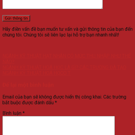
Hãy điền vấn đề bạn muốn tư vấn và gửi thông tin của bạn đến
chúng tôi. Chúng tôi sẽ liên lạc lại hỗ trợ bạn nhanh nhất!
NGÀNH KỸ THUẬT HẠT NHÂN CÓ MỨC THU NHẬP NHƯ THẾ
NÀO?
NGÀNH KỸ THUẬT HOÁ HỌC LÀ GÌ? CÁC TRƯỜNG ĐÀ TẠO
NGÀNH KỸ THUẬT HOÁ HỌCO T
Để lại một bình luận
Email của bạn sẽ không được hiển thị công khai.
Các trường
bắt buộc được đánh dấu
*
Bình luận
*