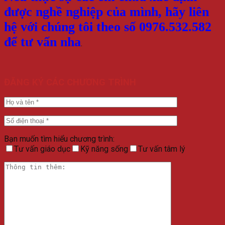
được nghề nghiệp của mình, hãy liên
hệ với chúng tôi theo số 0976.532.582
để tư vấn nha
.
ĐĂNG KÝ CÁC CHƯƠNG TRÌNH
Bạn muốn tìm hiểu chương trình:
Tư vấn giáo dục
Kỹ năng sống
Tư vấn tâm lý