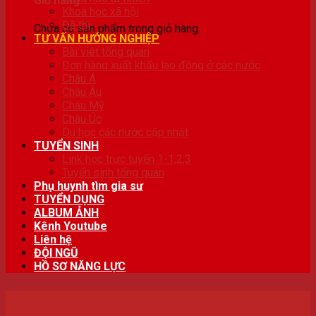
Giỏ hàng
Khoa học xã hội
Đề thi
Chưa có sản phẩm trong giỏ hàng.
TƯ VẤN HƯỚNG NGHIỆP
Bài viêt tổng quan
Đơn hàng xuất khẩu lao động ở các nước
Châu Á
Châu Âu
Châu Mỹ
Châu Úc
Du học các nước cập nhật
TUYỂN SINH
Link học trực tuyến 1-1,2,3
Tuyển sinh tổng quan
Phụ huynh tìm gia sư
TUYỂN DỤNG
ALBUM ẢNH
Kênh Youtube
Liên hệ
ĐỘI NGŨ
HỒ SƠ NĂNG LỰC
Bài viêt tổng quan
,
TƯ VẤN HƯỚNG NGHIỆP