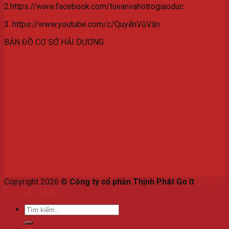
2.https://www.facebook.com/tuvanvahotrogiaoduc
3. https://www.youtube.com/c/QuyếnVũVăn
BẢN ĐỒ CƠ SỞ HẢI DƯƠNG
Copyright 2026 ©
Công ty cổ phần Thịnh Phát Go It
-
Thiết
kế bởi
E-smart
.
Tìm
kiếm: