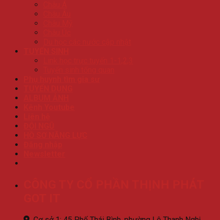
Châu Á
Châu Âu
Châu Mỹ
Châu Úc
Du học các nước cập nhật
TUYỂN SINH
Link học trực tuyến 1-1,2,3
Tuyển sinh tổng quan
Phụ huynh tìm gia sư
TUYỂN DỤNG
ALBUM ẢNH
Kênh Youtube
Liên hệ
ĐỘI NGŨ
HỒ SƠ NĂNG LỰC
Đăng nhập
Newsletter
CÔNG TY CỔ PHẦN THỊNH PHÁT
GOT IT
Cơ sở 1: 45 Phố Thái Bình, phường Lê Thanh Nghị,