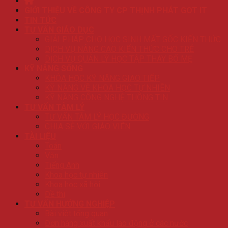
GIỚI THIỆU VỀ CÔNG TY CP THỊNH PHÁT GOT IT
TIN TỨC
TƯ VẤN GIÁO DỤC
GIẢI PHÁP CHO HỌC SINH MẤT GỐC KIẾN THỨC
DỊCH VỤ NÂNG CAO KIẾN THỨC CHO TRẺ
DỊCH VỤ QUẢN LÝ HỌC TẬP THAY BỐ MẸ
KỸ NĂNG SỐNG
KHÓA HỌC KỸ NĂNG GIAO TIẾP
KỸ NĂNG VỀ KHOA HỌC TỰ NHIÊN
KỸ NĂNG CÔNG NGHỆ THÔNG TIN
TƯ VẤN TÂM LÝ
TƯ VẤN TÂM LÝ HỌC ĐƯỜNG
CHIA SẺ VỚI GIÁO VIÊN
TÀI LIỆU
Toán
Văn
Tiếng Anh
Khoa học tự nhiên
Khoa học xã hội
Đề thi
TƯ VẤN HƯỚNG NGHIỆP
Bài viêt tổng quan
Đơn hàng xuất khẩu lao động ở các nước