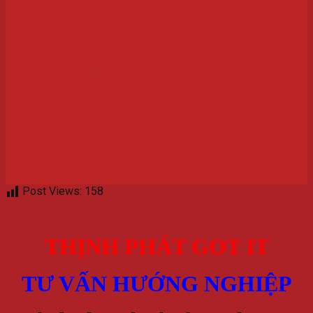
NGÀNH KỸ THUẬT HỆ
THỐNG CÔNG NGHIỆP XẾT
TUYỂN KHỐI NÀO?
Post Views:
158
THỊNH PHÁT GOT IT
TƯ VẤN HƯỚNG NGHIỆP