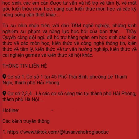
học sinh, các em cần được tư vấn và hỗ trợ về tâm lý, về mất
gốc kiến thức môn học, nâng cao kiến thức môn học và các kỹ
năng sống cần thiết khác …
Từ sự nhìn nhận trên, với chữ TÂM nghề nghiệp, những kinh
nghiệm sư phạm và năng lực học hỏi của bản thân … Thầy
Quyến cùng đội ngũ đã hỗ trợ hàng ngàn em học sinh các kiến
thức về các môn học, kiến thức về công nghệ thông tin, kiến
thức về tâm lý, kiến thức về tư vấn hướng nghiệp, kiến thức về
cai nghiện games và kiến thức xã hội khác.
THÔNG TIN LIÊN HỆ
Cơ sở 1: Cơ sở 1 tại 45 Phố Thái Bình, phường Lê Thanh
Nghị, thành phố Hải Phòng
Cơ sở 2,3,4 ...Là các cơ sở cộng tác tại thành phố Hải Phòng,
thành phố Hà Nội ...
Hotline:
077.3629.559
-
0976.532.582
Các kênh truyền thông
1. https://www.tiktok.com/@tuvanvahotrogiaoduc