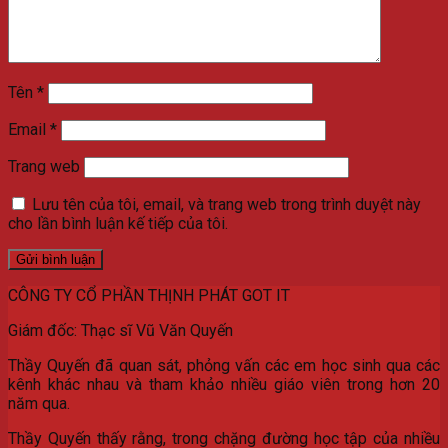
Tên
*
Email
*
Trang web
Lưu tên của tôi, email, và trang web trong trình duyệt này
cho lần bình luận kế tiếp của tôi.
CÔNG TY CỔ PHẦN THỊNH PHÁT GOT IT
Giám đốc: Thạc sĩ Vũ Văn Quyến
Thầy Quyến đã quan sát, phỏng vấn các em học sinh qua các
kênh khác nhau và tham khảo nhiều giáo viên trong hơn 20
năm qua.
Thầy Quyến thấy rằng, trong chặng đường học tập của nhiều