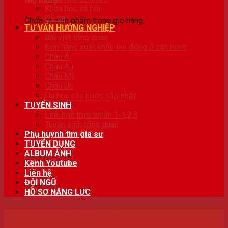
Giỏ hàng
Khoa học xã hội
Đề thi
Chưa có sản phẩm trong giỏ hàng.
TƯ VẤN HƯỚNG NGHIỆP
Bài viêt tổng quan
Đơn hàng xuất khẩu lao động ở các nước
Châu Á
Châu Âu
Châu Mỹ
Châu Úc
Du học các nước cập nhật
TUYỂN SINH
Link học trực tuyến 1-1,2,3
Tuyển sinh tổng quan
Phụ huynh tìm gia sư
TUYỂN DỤNG
ALBUM ẢNH
Kênh Youtube
Liên hệ
ĐỘI NGŨ
HỒ SƠ NĂNG LỰC
Bài viêt tổng quan
,
TƯ VẤN HƯỚNG NGHIỆP