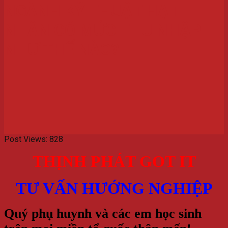
NGÀNH KỸ THUẬT HẠT
NHÂN CÓ MỨC THU NHẬP
NHƯ THẾ NÀO?
Post Views:
828
THỊNH PHÁT GOT IT
TƯ VẤN HƯỚNG NGHIỆP
Quý phụ huynh và các em học sinh