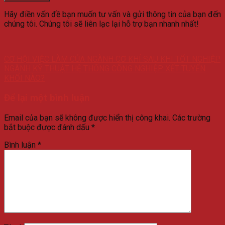
Hãy điền vấn đề bạn muốn tư vấn và gửi thông tin của bạn đến
chúng tôi. Chúng tôi sẽ liên lạc lại hỗ trợ bạn nhanh nhất!
CƠ HỘI VIỆC LÀM CỦA NGÀNH CƠ KHÍ SAU KHI TỐT NGHIỆP
NGÀNH KỸ THUẬT HỆ THỐNG CÔNG NGHIỆP XẾT TUYỂN
KHỐI NÀO?
Để lại một bình luận
Email của bạn sẽ không được hiển thị công khai.
Các trường
bắt buộc được đánh dấu
*
Bình luận
*