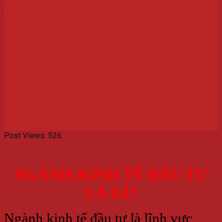
NGÀNH KINH TẾ ĐẦU TƯ THI
KHỐI NÀO?
Post Views:
526
NGÀNH KINH TẾ ĐẦU TƯ
LÀ GÌ?
Ngành kinh tế đầu tư là lĩnh vực