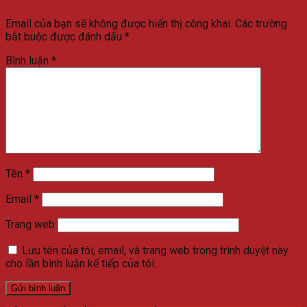
Email của bạn sẽ không được hiển thị công khai.
Các trường
bắt buộc được đánh dấu
*
Bình luận
*
Tên
*
Email
*
Trang web
Lưu tên của tôi, email, và trang web trong trình duyệt này
cho lần bình luận kế tiếp của tôi.