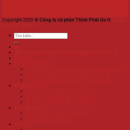
Copyright 2026 ©
Công ty cổ phần Thịnh Phát Go It
-
Thiết
kế bởi
E-smart
.
Tìm
kiếm:
GIỚI THIỆU VỀ CÔNG TY CP THỊNH PHÁT GOT IT
TIN TỨC
TƯ VẤN GIÁO DỤC
GIẢI PHÁP CHO HỌC SINH MẤT GỐC KIẾN THỨC
DỊCH VỤ NÂNG CAO KIẾN THỨC CHO TRẺ
DỊCH VỤ QUẢN LÝ HỌC TẬP THAY BỐ MẸ
KỸ NĂNG SỐNG
KHÓA HỌC KỸ NĂNG GIAO TIẾP
KỸ NĂNG VỀ KHOA HỌC TỰ NHIÊN
KỸ NĂNG CÔNG NGHỆ THÔNG TIN
TƯ VẤN TÂM LÝ
TƯ VẤN TÂM LÝ HỌC ĐƯỜNG
CHIA SẺ VỚI GIÁO VIÊN
TÀI LIỆU
Toán