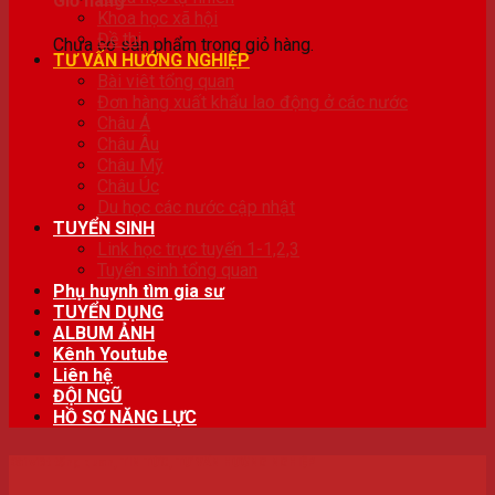
Giỏ hàng
Khoa học xã hội
Đề thi
Chưa có sản phẩm trong giỏ hàng.
TƯ VẤN HƯỚNG NGHIỆP
Bài viêt tổng quan
Đơn hàng xuất khẩu lao động ở các nước
Châu Á
Châu Âu
Châu Mỹ
Châu Úc
Du học các nước cập nhật
TUYỂN SINH
Link học trực tuyến 1-1,2,3
Tuyển sinh tổng quan
Phụ huynh tìm gia sư
TUYỂN DỤNG
ALBUM ẢNH
Kênh Youtube
Liên hệ
ĐỘI NGŨ
HỒ SƠ NĂNG LỰC
Bài viêt tổng quan
,
TIN TỨC
,
TƯ VẤN HƯỚNG NGHIỆP