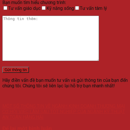
Bạn muốn tìm hiểu chương trình:
Tư vấn giáo dục
Kỹ năng sống
Tư vấn tâm lý
Hãy điền vấn đề bạn muốn tư vấn và gửi thông tin của bạn đến
chúng tôi. Chúng tôi sẽ liên lạc lại hỗ trợ bạn nhanh nhất!
MỘT SỐ THÔNG TIN VỀ NGÀNH KINH DOANH THƯƠNG MẠI
CƠ HỘI VIỆC LÀM SAU TỐT NGHIỆP CỦA NGÀNH KỸ THUẬT
AN TOÀN HÀNG HẢI
Để lại một bình luận