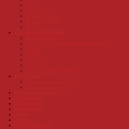
Văn
Tiếng Anh
Khoa học tự nhiên
Khoa học xã hội
Đề thi
TƯ VẤN HƯỚNG NGHIỆP
Bài viêt tổng quan
Đơn hàng xuất khẩu lao động ở các nước
Châu Á
Châu Âu
Châu Mỹ
Châu Úc
Du học các nước cập nhật
TUYỂN SINH
Link học trực tuyến 1-1,2,3
Tuyển sinh tổng quan
Phụ huynh tìm gia sư
TUYỂN DỤNG
ALBUM ẢNH
Kênh Youtube
Liên hệ
ĐỘI NGŨ
HỒ SƠ NĂNG LỰC