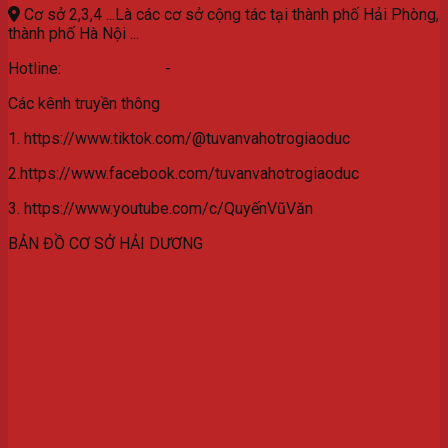
Cơ sở 2,3,4 ...Là các cơ sở cộng tác tại thành phố Hải Phòng,
thành phố Hà Nội ...
Hotline:
077.3629.559
-
0976.532.582
Các kênh truyền thông
1. https://www.tiktok.com/@tuvanvahotrogiaoduc
2.https://www.facebook.com/tuvanvahotrogiaoduc
3. https://www.youtube.com/c/QuyếnVũVăn
BẢN ĐỒ CƠ SỞ HẢI DƯƠNG