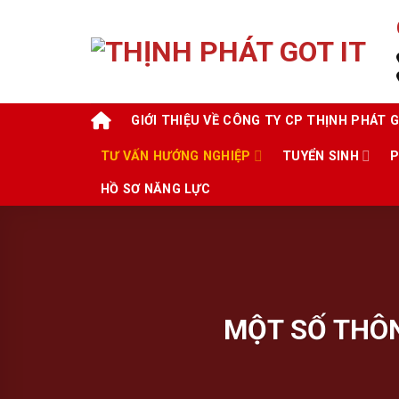
Skip
to
content
GIỚI THIỆU VỀ CÔNG TY CP THỊNH PHÁT G
TƯ VẤN HƯỚNG NGHIỆP
TUYỂN SINH
P
HỒ SƠ NĂNG LỰC
MỘT SỐ THÔ