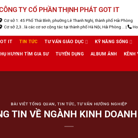
CÔNG TY CỔ PHẦN THỊNH PHÁT GOT IT
Cơ sở 1: 45 Phố Thái Bình, phường Lê Thanh Nghị, thành phố Hải Phòng
Cơ sở 2,3...là các cơ sơ cộng tác tại thành phố Hà Nội, Hải Phòng ...
|
Hot
OT IT
TIN TỨC
TƯ VẤN GIÁO DỤC
KỸ NĂNG SỐNG
HỤ HUYNH TÌM GIA SƯ
TUYỂN DỤNG
ALBUM ẢNH
KÊNH
BÀI VIÊT TỔNG QUAN
,
TIN TỨC
,
TƯ VẤN HƯỚNG NGHIỆP
NG TIN VỀ NGÀNH KINH DOANH