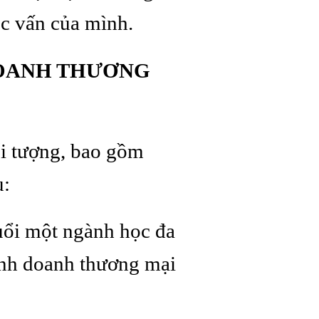
ọc vấn của mình.
DOANH THƯƠNG
i tượng, bao gồm
u:
uổi một ngành học đa
kinh doanh thương mại