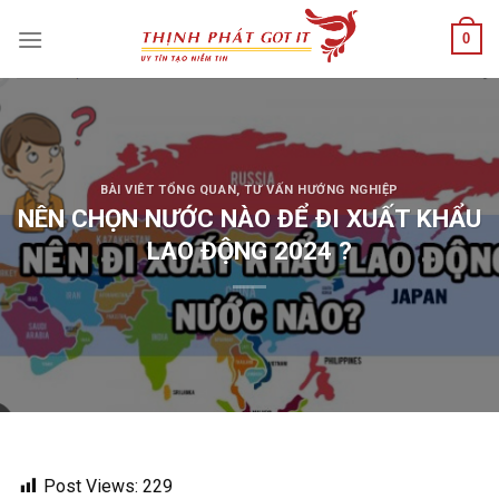
Skip
0
to
content
BÀI VIÊT TỔNG QUAN
,
TƯ VẤN HƯỚNG NGHIỆP
NÊN CHỌN NƯỚC NÀO ĐỂ ĐI XUẤT KHẨU
LAO ĐỘNG 2024 ?
Post Views:
229