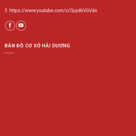
3. https://www.youtube.com/c/QuyếnVũVăn
BẢN ĐỒ CƠ SỞ HẢI DƯƠNG