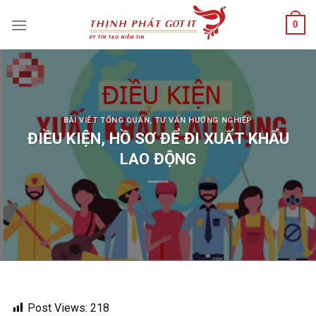
Skip
0
to
content
BÀI VIÊT TỔNG QUAN
,
TƯ VẤN HƯỚNG NGHIỆP
ĐIỀU KIỆN, HỒ SƠ ĐỂ ĐI XUẤT KHẨU
LAO ĐỘNG
Post Views:
218