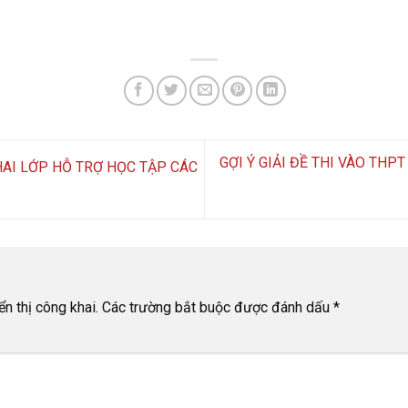
GỢI Ý GIẢI ĐỀ THI VÀO THP
HAI LỚP HỖ TRỢ HỌC TẬP CÁC
n thị công khai.
Các trường bắt buộc được đánh dấu
*