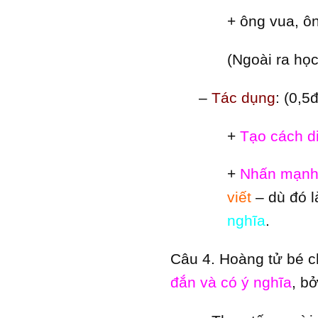
+ ông vua, ô
(Ngoài ra họ
–
Tác dụng
: (0,5đ
+
Tạo cách d
+
Nhấn mạnh 
viết
– dù đó 
nghĩa
.
Câu 4. Hoàng tử bé c
đắn và có ý nghĩa
, bở