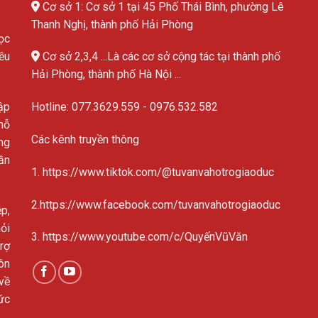
Cơ sở 1: Cơ sở 1 tại 45 Phố Thái Bình, phường Lê
Thanh Nghị, thành phố Hải Phòng
ọc
ều
Cơ sở 2,3,4 ...Là các cơ sở cộng tác tại thành phố
Hải Phòng, thành phố Hà Nội ...
ập
Hotline:
077.3629.559
-
0976.532.582
hỗ
Các kênh truyền thông
ng
ần
1. https://www.tiktok.com/@tuvanvahotrogiaoduc
2.https://www.facebook.com/tuvanvahotrogiaoduc
p,
ỏi
3. https://www.youtube.com/c/QuyếnVũVăn
rợ
ôn
về
ức