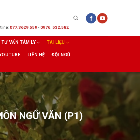
line:
077.3629.559
-
0976. 532.582
TƯ VẤN TÂM LÝ
TÀI LIỆU
 YOUTUBE
LIÊN HỆ
ĐỘI NGŨ
 MÔN NGỮ VĂN (P1)