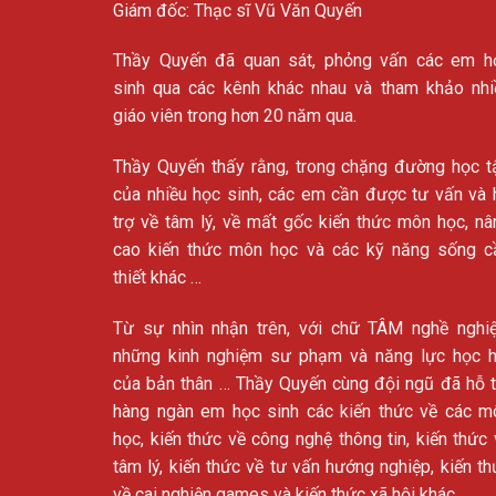
Giám đốc: Thạc sĩ Vũ Văn Quyến
Thầy Quyến đã quan sát, phỏng vấn các em h
sinh qua các kênh khác nhau và tham khảo nhi
giáo viên trong hơn 20 năm qua.
Thầy Quyến thấy rằng, trong chặng đường học t
của nhiều học sinh, các em cần được tư vấn và 
trợ về tâm lý, về mất gốc kiến thức môn học, nâ
cao kiến thức môn học và các kỹ năng sống c
thiết khác …
Từ sự nhìn nhận trên, với chữ TÂM nghề nghiệ
những kinh nghiệm sư phạm và năng lực học h
của bản thân … Thầy Quyến cùng đội ngũ đã hỗ t
hàng ngàn em học sinh các kiến thức về các m
học, kiến thức về công nghệ thông tin, kiến thức 
tâm lý, kiến thức về tư vấn hướng nghiệp, kiến th
về cai nghiện games và kiến thức xã hội khác.