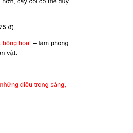
 hơn, cây cối có thể duy
,75 đ)
t bông hoa”
– làm phong
n vật.
những điều trong sáng,