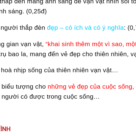
thắp đèn mang ánh sáng để vạn vật nhìn soi tỏ
nh sáng. (0,25đ)
 người thắp đèn
đẹp – có ích và có ý nghĩa
: (0
g gian vạn vật,
“khai sinh thêm một vì sao, mộ
trụ bao la, mang đến vẻ đẹp cho thiên nhiên, vạ
 hoà nhịp sống của thiên nhiên vạn vật…
 biểu tượng cho
những vẻ đẹp của cuộc sống, 
người có được trong cuộc sống…
ÌNH