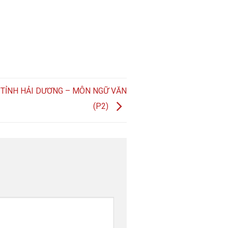
T TỈNH HẢI DƯƠNG – MÔN NGỮ VĂN
(P2)