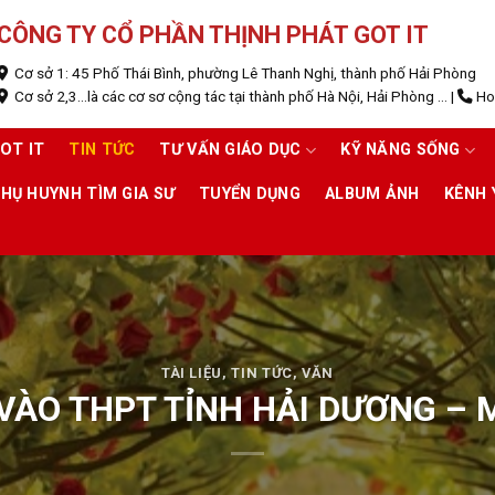
CÔNG TY CỔ PHẦN THỊNH PHÁT GOT IT
Cơ sở 1: 45 Phố Thái Bình, phường Lê Thanh Nghị, thành phố Hải Phòng
Cơ sở 2,3...là các cơ sơ cộng tác tại thành phố Hà Nội, Hải Phòng ...
|
Hot
OT IT
TIN TỨC
TƯ VẤN GIÁO DỤC
KỸ NĂNG SỐNG
HỤ HUYNH TÌM GIA SƯ
TUYỂN DỤNG
ALBUM ẢNH
KÊNH
TÀI LIỆU
,
TIN TỨC
,
VĂN
I VÀO THPT TỈNH HẢI DƯƠNG –