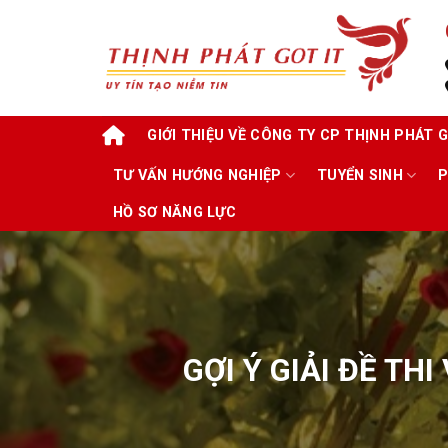
Skip
to
content
GIỚI THIỆU VỀ CÔNG TY CP THỊNH PHÁT G
TƯ VẤN HƯỚNG NGHIỆP
TUYỂN SINH
P
HỒ SƠ NĂNG LỰC
GỢI Ý GIẢI ĐỀ TH