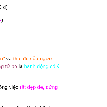
5 d)
y
)
n”
và
thái độ của người
ng tử bé
là
hành động có ý
công việc
rất đẹp đẽ, đứng