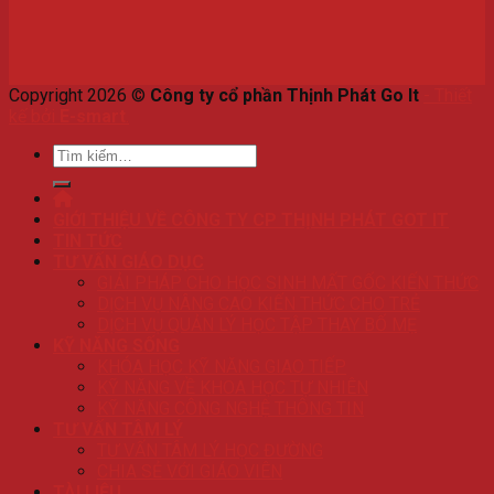
Copyright 2026 ©
Công ty cổ phần Thịnh Phát Go It
-
Thiết
kế bởi
E-smart
.
Tìm
kiếm:
GIỚI THIỆU VỀ CÔNG TY CP THỊNH PHÁT GOT IT
TIN TỨC
TƯ VẤN GIÁO DỤC
GIẢI PHÁP CHO HỌC SINH MẤT GỐC KIẾN THỨC
DỊCH VỤ NÂNG CAO KIẾN THỨC CHO TRẺ
DỊCH VỤ QUẢN LÝ HỌC TẬP THAY BỐ MẸ
KỸ NĂNG SỐNG
KHÓA HỌC KỸ NĂNG GIAO TIẾP
KỸ NĂNG VỀ KHOA HỌC TỰ NHIÊN
KỸ NĂNG CÔNG NGHỆ THÔNG TIN
TƯ VẤN TÂM LÝ
TƯ VẤN TÂM LÝ HỌC ĐƯỜNG
CHIA SẺ VỚI GIÁO VIÊN
TÀI LIỆU