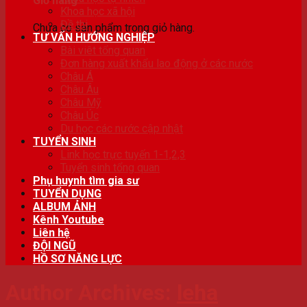
Giỏ hàng
Khoa học xã hội
Đề thi
Chưa có sản phẩm trong giỏ hàng.
TƯ VẤN HƯỚNG NGHIỆP
Bài viêt tổng quan
Đơn hàng xuất khẩu lao động ở các nước
Châu Á
Châu Âu
Châu Mỹ
Châu Úc
Du học các nước cập nhật
TUYỂN SINH
Link học trực tuyến 1-1,2,3
Tuyển sinh tổng quan
Phụ huynh tìm gia sư
TUYỂN DỤNG
ALBUM ẢNH
Kênh Youtube
Liên hệ
ĐỘI NGŨ
HỒ SƠ NĂNG LỰC
Author Archives:
leha