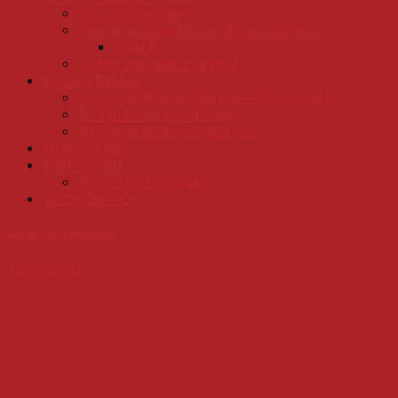
Bài viêt tổng quan
Đơn hàng xuất khẩu lao động ở các nước
Châu Âu
Du học các nước cập nhật
TƯ VẤN TÂM LÝ
Hỗ trợ cải thiện nghiện game & Mạng xã hội
Tư vấn tâm lý học đường
Tư vấn và hỗ trợ tiền tiểu học
TUYỂN DỤNG
TUYỂN SINH
Tuyển sinh tổng quan
VỀ CHÚNG TÔI
Album ảnh học viên
15/05/2023