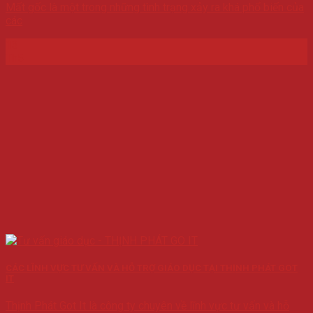
Mất gốc là một trong những tình trạng xảy ra khá phổ biến của
các
13
Th5
CÁC LĨNH VỰC TƯ VẤN VÀ HỖ TRỢ GIÁO DỤC TẠI THỊNH PHÁT GOT
IT
Thịnh Phát Got It là công ty chuyên về lĩnh vực tư vấn và hỗ