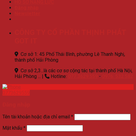
HỒ SƠ NĂNG LỰC
Đăng nhập
Newsletter
CÔNG TY CỔ PHẦN THỊNH PHÁT
GOT IT
Cơ sở 1: 45 Phố Thái Bình, phường Lê Thanh Nghị,
thành phố Hải Phòng
Cơ sở 2,3...là các cơ sơ cộng tác tại thành phố Hà Nội,
Hải Phòng ...
|
Hotline:
077.3629.559
-
0976. 532.582
0773629559
Đăng nhập
Tên tài khoản hoặc địa chỉ email
*
Mật khẩu
*