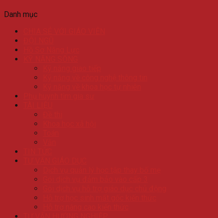
Danh mục
CHIA SẺ VỚI GIÁO VIÊN
ĐỘI NGŨ
Hồ Sơ Năng Lực
KỸ NĂNG SỐNG
Kỹ năng giao tiếp
Kỹ năng về công nghệ thông tin
Kỹ năng về khoa học tự nhiên
Phụ huynh tìm gia sư
TÀI LIỆU
Đề thi
Khoa học xã hội
Toán
Văn
TIN TỨC
TƯ VẤN GIÁO DỤC
Dịch vụ quản lý học tập thay bố mẹ
Gói dịch vụ đảm bảo vào cấp 3
Gói dịch vụ hỗ trợ giáo dục chủ động
Hỗ trợ học sinh mất gốc kiến thức
Hỗ trợ nâng cao kiến thức
TƯ VẤN HƯỚNG NGHIỆP