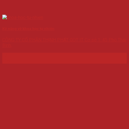
Kỹ năng về khoa học tự nhiên
CÔNG TY CỔ PHẦN THỊNH PHÁT GOT IT Cơ sở 1: 45 Phố Thái
Bình,
13
Th5