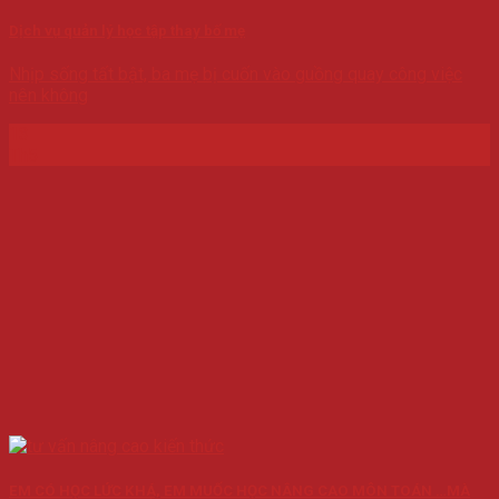
Dịch vụ quản lý học tập thay bố mẹ
Nhịp sống tất bật, ba mẹ bị cuốn vào guồng quay công việc
nên không
13
Th5
EM CÓ HỌC LỨC KHÁ, EM MUỐC HỌC NÂNG CAO MÔN TOÁN …MÀ