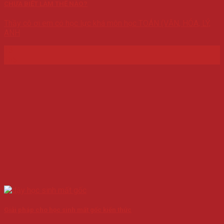
CHƯA BIẾT LÀM THẾ NÀO?
Thầy cô ơi em có học lực khá môn học TOÁN (VĂN, HÓA, LÝ,
ANH
13
Th5
Giải pháp cho học sinh mất gốc kiến thức