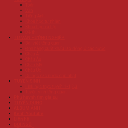
Toán
Văn
Tiếng Anh
Khoa học tự nhiên
Khoa học xã hội
Đề thi
TƯ VẤN HƯỚNG NGHIỆP
Bài viêt tổng quan
Đơn hàng xuất khẩu lao động ở các nước
Châu Á
Châu Âu
Châu Mỹ
Châu Úc
Du học các nước cập nhật
TUYỂN SINH
Link học trực tuyến 1-1,2,3
Tuyển sinh tổng quan
Phụ huynh tìm gia sư
TUYỂN DỤNG
ALBUM ẢNH
Kênh Youtube
Liên hệ
ĐỘI NGŨ