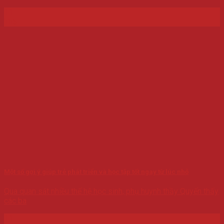
11
Th5
Một số gợi ý giúp trẻ phát triển và học tập tốt ngay từ lúc nhỏ
Qua quan sát nhiều thế hệ học sinh, phụ huynh thầy Quyến thấy
các ba
11