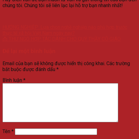
chúng tôi. Chúng tôi sẽ liên lạc lại hỗ trợ bạn nhanh nhất!
HƯỚNG NGHIỆP: Lựa chon nghề nghiệp nào phù hợp trước
thực tế xã hội Việt Nam ngày nay?
📩 THƯ NGỎ HỢP TÁC DÀNH CHO QUÝ THẦY CÔ GIÁO
Để lại một bình luận
Email của bạn sẽ không được hiển thị công khai.
Các trường
bắt buộc được đánh dấu
*
Bình luận
*
Tên
*