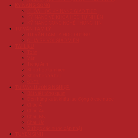
KỸ NĂNG SỐNG
KHÓA HỌC KỸ NĂNG GIAO TIẾP
KỸ NĂNG VỀ KHOA HỌC TỰ NHIÊN
KỸ NĂNG CÔNG NGHỆ THÔNG TIN
TƯ VẤN TÂM LÝ
TƯ VẤN TÂM LÝ HỌC ĐƯỜNG
CHIA SẺ VỚI GIÁO VIÊN
TÀI LIỆU
Toán
Văn
Tiếng Anh
Khoa học tự nhiên
Khoa học xã hội
Đề thi
TƯ VẤN HƯỚNG NGHIỆP
Bài viêt tổng quan
Đơn hàng xuất khẩu lao động ở các nước
Châu Á
Châu Âu
Châu Mỹ
Châu Úc
Du học các nước cập nhật
TUYỂN SINH