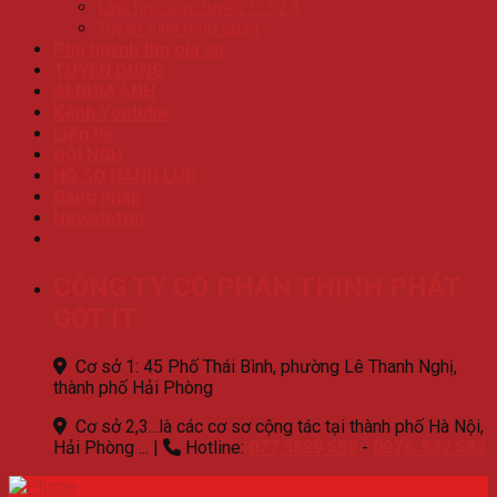
Link học trực tuyến 1-1,2,3
Tuyển sinh tổng quan
Phụ huynh tìm gia sư
TUYỂN DỤNG
ALBUM ẢNH
Kênh Youtube
Liên hệ
ĐỘI NGŨ
HỒ SƠ NĂNG LỰC
Đăng nhập
Newsletter
CÔNG TY CỔ PHẦN THỊNH PHÁT
GOT IT
Cơ sở 1: 45 Phố Thái Bình, phường Lê Thanh Nghị,
thành phố Hải Phòng
Cơ sở 2,3...là các cơ sơ cộng tác tại thành phố Hà Nội,
Hải Phòng ...
|
Hotline:
077.3629.559
-
0976. 532.582