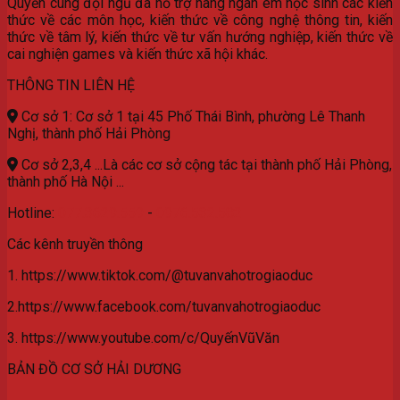
Quyến cùng đội ngũ đã hỗ trợ hàng ngàn em học sinh các kiến
thức về các môn học, kiến thức về công nghệ thông tin, kiến
thức về tâm lý, kiến thức về tư vấn hướng nghiệp, kiến thức về
cai nghiện games và kiến thức xã hội khác.
THÔNG TIN LIÊN HỆ
Cơ sở 1: Cơ sở 1 tại 45 Phố Thái Bình, phường Lê Thanh
Nghị, thành phố Hải Phòng
Cơ sở 2,3,4 ...Là các cơ sở cộng tác tại thành phố Hải Phòng,
thành phố Hà Nội ...
Hotline:
077.3629.559
-
0976.532.582
Các kênh truyền thông
1. https://www.tiktok.com/@tuvanvahotrogiaoduc
2.https://www.facebook.com/tuvanvahotrogiaoduc
3. https://www.youtube.com/c/QuyếnVũVăn
BẢN ĐỒ CƠ SỞ HẢI DƯƠNG