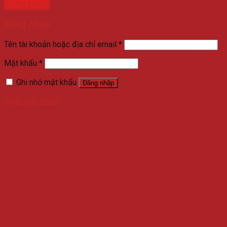
0773629559
Đăng nhập
Tên tài khoản hoặc địa chỉ email
*
Mật khẩu
*
Ghi nhớ mật khẩu
Đăng nhập
Quên mật khẩu?