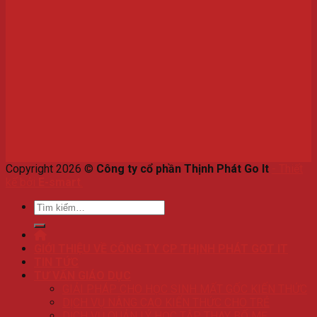
Copyright 2026 ©
Công ty cổ phần Thịnh Phát Go It
-
Thiết
kế bởi
E-smart
.
Tìm
kiếm:
GIỚI THIỆU VỀ CÔNG TY CP THỊNH PHÁT GOT IT
TIN TỨC
TƯ VẤN GIÁO DỤC
GIẢI PHÁP CHO HỌC SINH MẤT GỐC KIẾN THỨC
DỊCH VỤ NÂNG CAO KIẾN THỨC CHO TRẺ
DỊCH VỤ QUẢN LÝ HỌC TẬP THAY BỐ MẸ