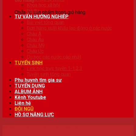
Giỏ hàng
Khoa học xã hội
Đề thi
Chưa có sản phẩm trong giỏ hàng.
TƯ VẤN HƯỚNG NGHIỆP
Bài viêt tổng quan
Đơn hàng xuất khẩu lao động ở các nước
Châu Á
Châu Âu
Châu Mỹ
Châu Úc
Du học các nước cập nhật
TUYỂN SINH
Link học trực tuyến 1-1,2,3
Tuyển sinh tổng quan
Phụ huynh tìm gia sư
TUYỂN DỤNG
ALBUM ẢNH
Kênh Youtube
Liên hệ
ĐỘI NGŨ
HỒ SƠ NĂNG LỰC
ĐỘI NGŨ
,
TIN TỨC
,
TUYỂN SINH
,
VỀ CHÚNG TÔI