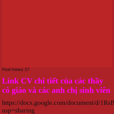
TUYỂN SINH HÓA – LÝ TỪ
LỚP 7 – LỚP 12
Post Views:
57
Link CV chi tiết của các thầy
cô giáo và các anh chị sinh viên
https://docs.google.com/document/d/
usp=sharing