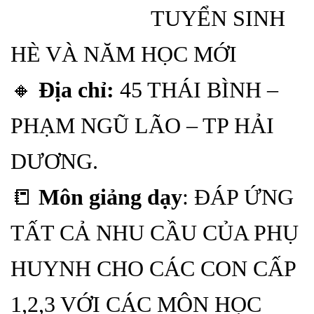
TUYỂN SINH
HÈ VÀ NĂM HỌC MỚI
🔸
Địa chỉ:
45 THÁI BÌNH –
PHẠM NGŨ LÃO – TP HẢI
DƯƠNG.
📒
Môn giảng dạy
: ĐÁP ỨNG
TẤT CẢ NHU CẦU CỦA PHỤ
HUYNH CHO CÁC CON CẤP
1,2,3 VỚI CÁC MÔN HỌC