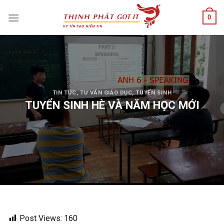
Skip
0
to
content
TIN TỨC
,
TƯ VẤN GIÁO DỤC
,
TUYỂN SINH
TUYỂN SINH HÈ VÀ NĂM HỌC MỚI
Post Views:
160