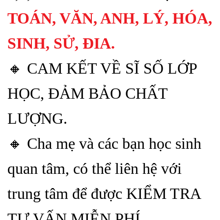
TOÁN, VĂN, ANH, LÝ, HÓA,
SINH, SỬ, ĐIA.
🔸 CAM KẾT VỀ SĨ SỐ LỚP
HỌC, ĐẢM BẢO CHẤT
LƯỢNG.
🔸 Cha mẹ và các bạn học sinh
quan tâm, có thể liên hệ với
trung tâm để được KIỂM TRA
TƯ VẤN MIỄN PHÍ.