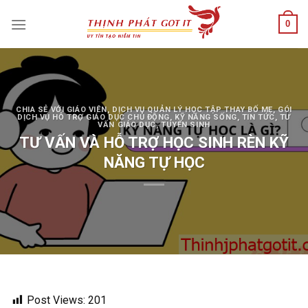
Skip
0
to
content
CHIA SẺ VỚI GIÁO VIÊN
,
DỊCH VỤ QUẢN LÝ HỌC TẬP THAY BỐ MẸ
,
GÓI
DỊCH VỤ HỖ TRỢ GIÁO DỤC CHỦ ĐỘNG
,
KỸ NĂNG SỐNG
,
TIN TỨC
,
TƯ
VẤN GIÁO DỤC
,
TUYỂN SINH
TƯ VẤN VÀ HỖ TRỢ HỌC SINH RÈN KỸ
NĂNG TỰ HỌC
Post Views:
201