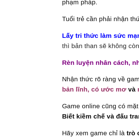
phạm pháp.
Tuổi trẻ cần phải nhận t
Lấ
y
tri thức làm sức mạ
thì bản than sẽ không c
Rèn luyện nhân cách,
nh
Nhận thức rõ ràng về gam
bản lĩnh,
có ước mơ
và
Game online cũng có mặt 
Biết kiềm chế và đấu tr
Hãy xem game chỉ là
trò 