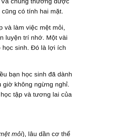
ta. Và chúng thường được
 cũng có tính hai mặt.
p và làm việc mệt mỏi,
 luyện trí nhớ. Một vài
ọc sinh. Đó là lợi ích
iều bạn học sinh đã dành
u giờ không ngừng nghỉ.
học tập và tương lai của
mệt mỏi
), lâu dần cơ thể