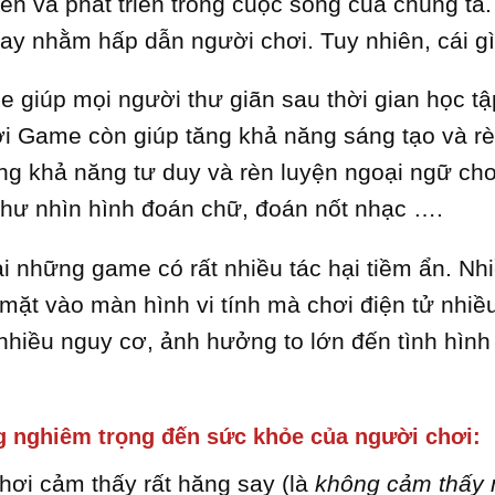
biến và phát triển trong cuộc sống của chúng 
ay nhằm hấp dẫn người chơi. Tuy nhiên, cái gì
 giúp mọi người thư giãn sau thời gian học tậ
i Game còn giúp tăng khả năng sáng tạo và rèn
g khả năng tư duy và rèn luyện ngoại ngữ cho h
hư nhìn hình đoán chữ, đoán nốt nhạc ….
i những game có rất nhiều tác hại tiềm ẩn. Nh
mặt vào màn hình vi tính mà chơi điện tử nhiề
hiều nguy cơ, ảnh hưởng to lớn đến tình hình 
 nghiêm trọng đến sức khỏe của người chơi
:
chơi cảm thấy rất hăng say (là
không cảm thấy 