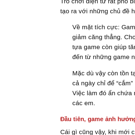
Trò chơi điện tử rất phổ 
tạo ra với những chủ đề h
Về mặt tích cực: Game
giảm căng thẳng. Chơ
tựa game còn giúp tăn
đến từ những game n
Mặc dù vậy còn tồn tạ
cả ngày chỉ để “cắm” 
Việc làm đó ẩn chứa n
các em.
Đầu tiên, game
ảnh hưởng
Cái gì cũng vậy, khi mới 