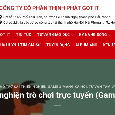
CÔNG TY CỔ PHẦN THỊNH PHÁT GOT IT
Cơ sở 1: 45 Phố Thái Bình, phường Lê Thanh Nghị, thành phố Hải Phòng
Cơ sở 2,3...là các cơ sơ cộng tác tại thành phố Hà Nội, Hải Phòng ...
|
Hot
OT IT
TIN TỨC
TƯ VẤN GIÁO DỤC
KỸ NĂNG SỐNG
HỤ HUYNH TÌM GIA SƯ
TUYỂN DỤNG
ALBUM ẢNH
KÊNH
HỖ TRỢ CẢI THIỆN NGHIỆN GAME & MẠNG XÃ HỘI
,
TƯ VẤN TÂM L
nghiện trò chơi trực tuyến (Gam