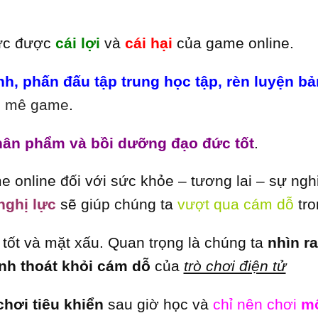
hức được
cái lợi
và
cái hại
của game online.
nh,
phấn đấu tập trung học tập,
rèn luyện bả
òn mê game
.
ân phẩm và bồi dưỡng đạo đức tốt
.
e online đối với sức khỏe – tương lai – sự ng
nghị lực
sẽ giúp chúng ta
vượt qua cám dỗ
tro
tốt và mặt xấu. Quan trọng là chúng ta
nhìn r
anh thoát khỏi cám dỗ
của
trò chơi điện tử
chơi tiêu khiển
sau giờ học và
chỉ nên chơi
mộ