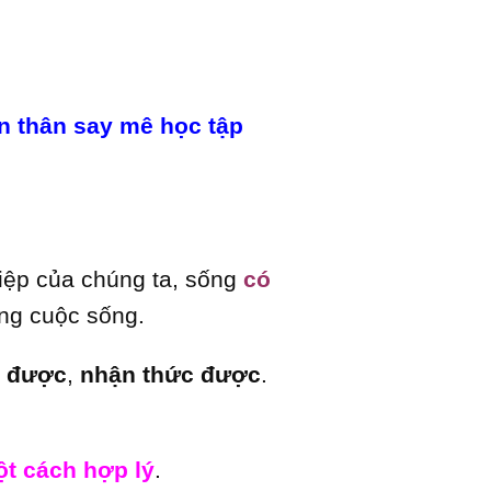
n thân say mê học tập
hiệp của chúng ta, sống
có
ng cuộc sống.
a được
,
nhận thức được
.
t cách hợp lý
.