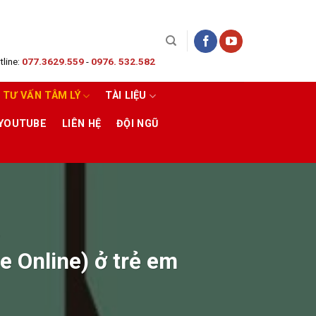
line:
077.3629.559
-
0976. 532.582
TƯ VẤN TÂM LÝ
TÀI LIỆU
 YOUTUBE
LIÊN HỆ
ĐỘI NGŨ
Ý
e Online) ở trẻ em