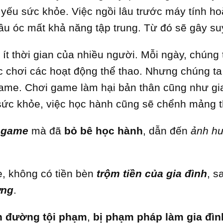
yếu sức khỏe. Việc ngồi lâu trước máy tính ho
ầu óc mất khả năng tập trung. Từ đó sẽ gây su
ít thời gian của nhiều người. Mỗi ngày, chúng 
c chơi các hoạt động thể thao. Nhưng chúng ta t
game. Chơi game làm hại bản thân cũng như gia 
u sức khỏe, việc học hành cũng sẽ chểnh mảng t
n game
mà đã
bỏ bê học hành
, dẫn đến
ảnh hư
, không có tiền bèn
trộm tiền của gia đình
, s
ờng
.
n đường tội phạm
,
bị phạm pháp làm gia đì