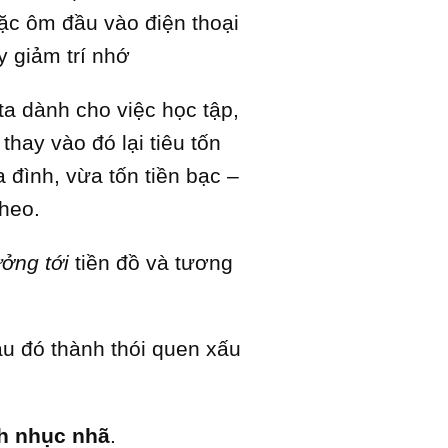
ặc ôm đầu vào điện thoại
y giảm trí nhớ
ta dành cho việc học tập,
hay vào đó lại tiêu tốn
đình, vừa tốn tiền bạc –
heo.
ởng tới
tiền đồ và tương
au đó thành thói quen xấu
nh nhục nhã
.