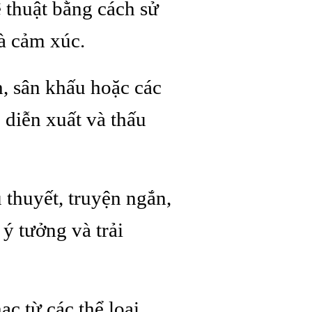
 thuật bằng cách sử
và cảm xúc.
h, sân khấu hoặc các
 diễn xuất và thấu
 thuyết, truyện ngắn,
 ý tưởng và trải
ạc từ các thể loại