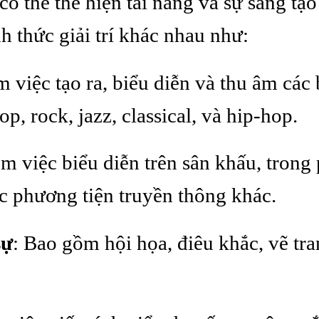
có thể thể hiện tài năng và sự sáng tạ
h thức giải trí khác nhau như:
 việc tạo ra, biểu diễn và thu âm các 
p, rock, jazz, classical, và hip-hop.
m việc biểu diễn trên sân khấu, trong
ác phương tiện truyền thông khác.
sự
: Bao gồm hội họa, điêu khắc, vẽ tra