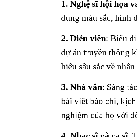
1. Nghệ sĩ hội họa v
dụng màu sắc, hình d
2. Diễn viên
: Biểu d
dự án truyền thông k
hiểu sâu sắc về nhân 
3. Nhà văn
: Sáng tá
bài viết báo chí, kịc
nghiệm của họ với độ
4. Nhạc sĩ và ca sĩ
: 