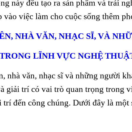
ng này đều tạo ra sản phẩm và trải ngh
 vào việc làm cho cuộc sống thêm pho
VIÊN, NHÀ VĂN, NHẠC SĨ, VÀ N
TRONG LĨNH VỰC NGHỆ THUẬT 
ên, nhà văn, nhạc sĩ và những người k
à giải trí có vai trò quan trọng trong v
i trí đến công chúng. Dưới đây là một s