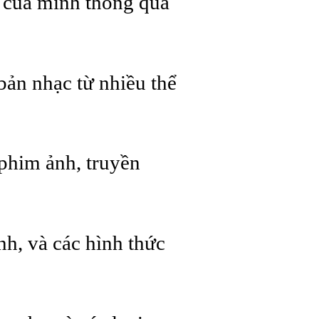
o của mình thông qua
bản nhạc từ nhiều thể
 phim ảnh, truyền
nh, và các hình thức