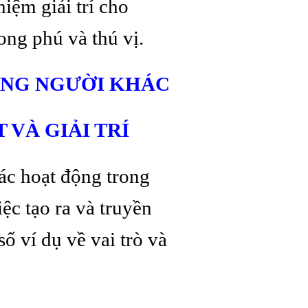
iệm giải trí cho
ng phú và thú vị.
HỮNG NGƯỜI KHÁC
VÀ GIẢI TRÍ
hác hoạt động trong
iệc tạo ra và truyền
ố ví dụ về vai trò và