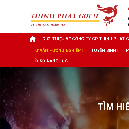
Skip
to
content
GIỚI THIỆU VỀ CÔNG TY CP THỊNH PHÁT G
TƯ VẤN HƯỚNG NGHIỆP
TUYỂN SINH
P
HỒ SƠ NĂNG LỰC
TÌM HI