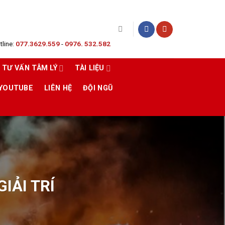
line:
077.3629.559
-
0976. 532.582
TƯ VẤN TÂM LÝ
TÀI LIỆU
 YOUTUBE
LIÊN HỆ
ĐỘI NGŨ
IẢI TRÍ