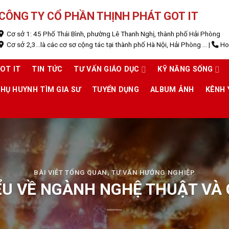
CÔNG TY CỔ PHẦN THỊNH PHÁT GOT IT
Cơ sở 1: 45 Phố Thái Bình, phường Lê Thanh Nghị, thành phố Hải Phòng
Cơ sở 2,3...là các cơ sơ cộng tác tại thành phố Hà Nội, Hải Phòng ...
|
Hot
OT IT
TIN TỨC
TƯ VẤN GIÁO DỤC
KỸ NĂNG SỐNG
HỤ HUYNH TÌM GIA SƯ
TUYỂN DỤNG
ALBUM ẢNH
KÊNH
BÀI VIÊT TỔNG QUAN
,
TƯ VẤN HƯỚNG NGHIỆP
ỂU VỀ NGÀNH NGHỆ THUẬT VÀ G