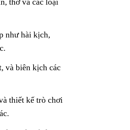
n, thơ và các loại
p như hài kịch,
c.
t, và biên kịch các
à thiết kế trò chơi
ác.