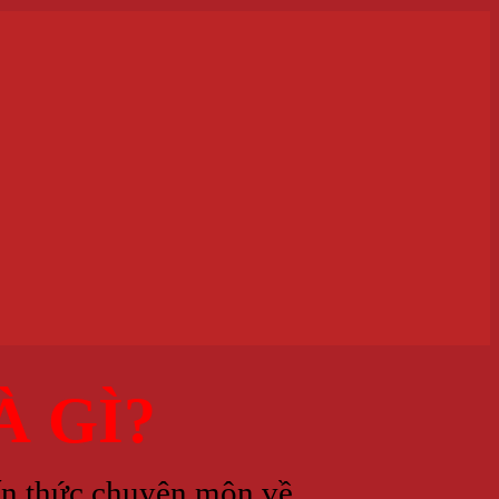
 GÌ?
iến thức chuyên môn về