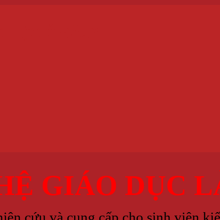
 HỌC Ở ĐÂU?
Ệ GIÁO DỤC LÀ
iên cứu và cung cấp cho sinh viên k