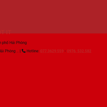
T IT
nh phố Hải Phòng
ải Phòng ...
|
Hotline:
077.3629.559
-
0976. 532.582