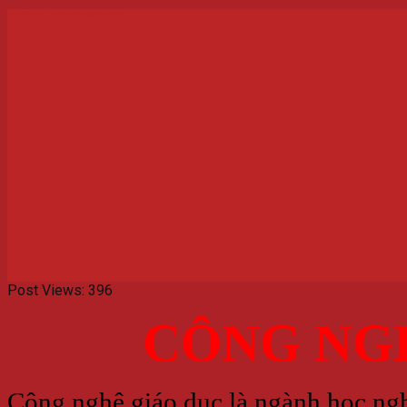
TƯ VẤN HƯỚNG NGHIỆP
NGÀNH CÔNG NGHỆ GIÁO DỤC
Post Views:
396
CÔNG NGH
Công nghệ giáo dục là ngành học ngh