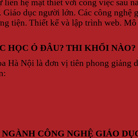
 liên hệ mật thiết với công việc sau 
. Giáo dục người lớn. Các công nghệ gi
ng tiện. Thiết kế và lập trình web. M
 HỌC Ỏ ĐÂU? THI KHỐI NÀO?
oa Hà Nội là đơn vị tiên phong giảng
n:
I NGÀNH CÔNG NGHỆ GIÁO DỤ