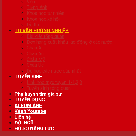
Văn
Tiếng Anh
Khoa học tự nhiên
Khoa học xã hội
Đề thi
TƯ VẤN HƯỚNG NGHIỆP
Bài viêt tổng quan
Đơn hàng xuất khẩu lao động ở các nước
Châu Á
Châu Âu
Châu Mỹ
Châu Úc
Du học các nước cập nhật
TUYỂN SINH
Link học trực tuyến 1-1,2,3
Tuyển sinh tổng quan
Phụ huynh tìm gia sư
TUYỂN DỤNG
ALBUM ẢNH
Kênh Youtube
Liên hệ
ĐỘI NGŨ
HỒ SƠ NĂNG LỰC