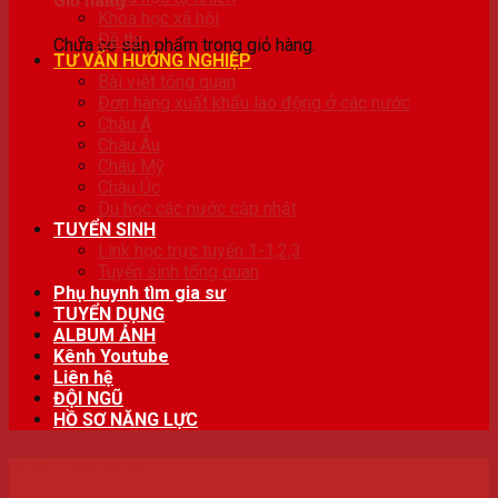
Giỏ hàng
Khoa học xã hội
Đề thi
Chưa có sản phẩm trong giỏ hàng.
TƯ VẤN HƯỚNG NGHIỆP
Bài viêt tổng quan
Đơn hàng xuất khẩu lao động ở các nước
Châu Á
Châu Âu
Châu Mỹ
Châu Úc
Du học các nước cập nhật
TUYỂN SINH
Link học trực tuyến 1-1,2,3
Tuyển sinh tổng quan
Phụ huynh tìm gia sư
TUYỂN DỤNG
ALBUM ẢNH
Kênh Youtube
Liên hệ
ĐỘI NGŨ
HỒ SƠ NĂNG LỰC
TƯ VẤN HƯỚNG NGHIỆP