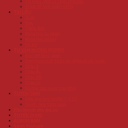
TƯ VẤN TÂM LÝ HỌC ĐƯỜNG
CHIA SẺ VỚI GIÁO VIÊN
TÀI LIỆU
Toán
Văn
Tiếng Anh
Khoa học tự nhiên
Khoa học xã hội
Đề thi
TƯ VẤN HƯỚNG NGHIỆP
Bài viêt tổng quan
Đơn hàng xuất khẩu lao động ở các nước
Châu Á
Châu Âu
Châu Mỹ
Châu Úc
Du học các nước cập nhật
TUYỂN SINH
Link học trực tuyến 1-1,2,3
Tuyển sinh tổng quan
Phụ huynh tìm gia sư
TUYỂN DỤNG
ALBUM ẢNH
Kênh Youtube