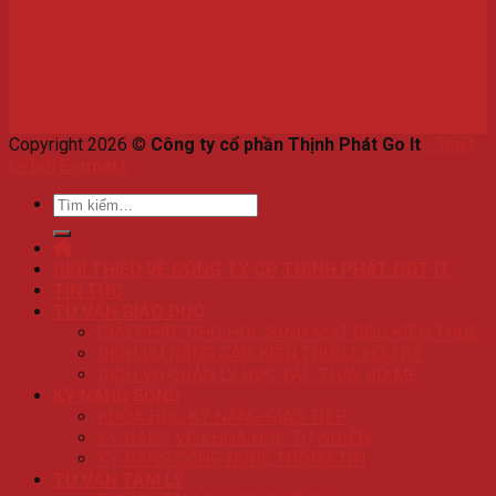
Copyright 2026 ©
Công ty cổ phần Thịnh Phát Go It
-
Thiết
kế bởi
E-smart
.
Tìm
kiếm:
GIỚI THIỆU VỀ CÔNG TY CP THỊNH PHÁT GOT IT
TIN TỨC
TƯ VẤN GIÁO DỤC
GIẢI PHÁP CHO HỌC SINH MẤT GỐC KIẾN THỨC
DỊCH VỤ NÂNG CAO KIẾN THỨC CHO TRẺ
DỊCH VỤ QUẢN LÝ HỌC TẬP THAY BỐ MẸ
KỸ NĂNG SỐNG
KHÓA HỌC KỸ NĂNG GIAO TIẾP
KỸ NĂNG VỀ KHOA HỌC TỰ NHIÊN
KỸ NĂNG CÔNG NGHỆ THÔNG TIN
TƯ VẤN TÂM LÝ