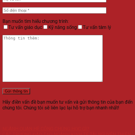
Bạn muốn tìm hiểu chương trình:
Tư vấn giáo dục
Kỹ năng sống
Tư vấn tâm lý
Hãy điền vấn đề bạn muốn tư vấn và gửi thông tin của bạn đến
chúng tôi. Chúng tôi sẽ liên lạc lại hỗ trợ bạn nhanh nhất!
NGÀNH QUAN HỆ CÔNG CHÚNG HỌC GÌ?
CÁC TRƯỜNG ĐÀO TẠO NGÀNH KINH TẾ TÀI NGUYÊN THIÊN