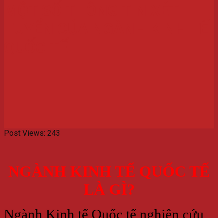
MỘT SỐ THÔNG TIN XÉT
TUYỂN CỦA NGÀNH KINH TẾ
QUỐC TẾ
Post Views:
243
NGÀNH KINH TẾ QUỐC TẾ
LÀ GÌ?
Ngành Kinh tế Quốc tế nghiên cứu