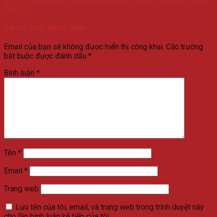
NHIÊN
Để lại một bình luận
Email của bạn sẽ không được hiển thị công khai.
Các trường
bắt buộc được đánh dấu
*
Bình luận
*
Tên
*
Email
*
Trang web
Lưu tên của tôi, email, và trang web trong trình duyệt này
cho lần bình luận kế tiếp của tôi.