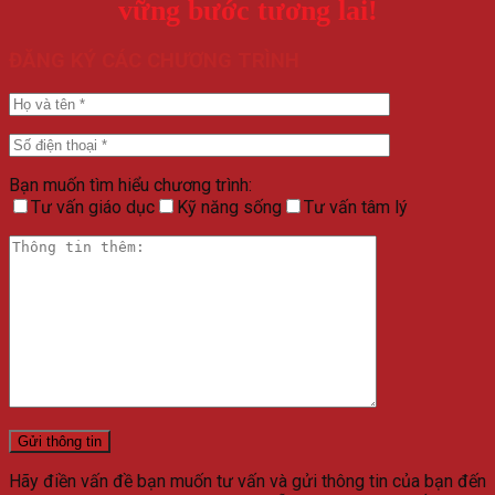
vững bước tương lai!
ĐĂNG KÝ CÁC CHƯƠNG TRÌNH
Bạn muốn tìm hiểu chương trình:
Tư vấn giáo dục
Kỹ năng sống
Tư vấn tâm lý
Hãy điền vấn đề bạn muốn tư vấn và gửi thông tin của bạn đến