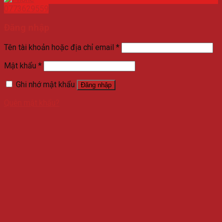
0773629559
Đăng nhập
Tên tài khoản hoặc địa chỉ email
*
Mật khẩu
*
Ghi nhớ mật khẩu
Đăng nhập
Quên mật khẩu?