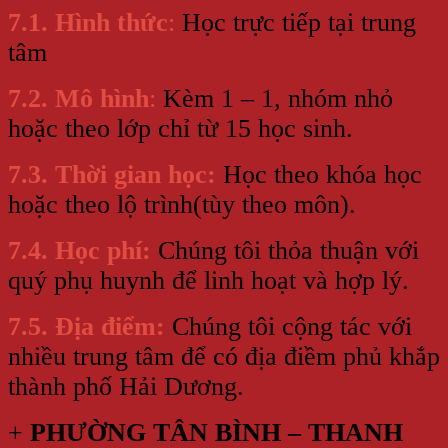
7.1. Hình thức
:
Học trực tiếp tại trung
tâm
7.2. Mô hình
:
Kèm 1 – 1, nhóm nhỏ
hoặc theo lớp chỉ từ 15 học sinh.
7.3. Thời gian học:
Học theo khóa học
hoặc theo lộ trình(tùy theo môn).
7.4. Học phí:
Chúng tôi thỏa thuận với
quý phụ huynh để linh hoạt và hợp lý.
7.5. Địa điểm:
Chúng tôi cộng tác với
nhiều trung tâm để có địa điềm phủ khắp
thành phố Hải Dương.
+
PHƯỜNG TÂN BÌNH – THANH