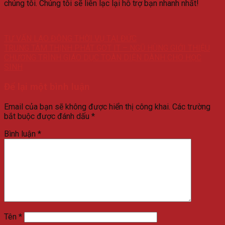
chúng tôi. Chúng tôi sẽ liên lạc lại hỗ trợ bạn nhanh nhất!
TƯ VẤN LAO ĐỘNG THỜI VỤ TẠI ĐỨC
TRUNG TÂM THỊNH PHÁT GOT IT – NGŨ HÙNG GIỚI THIỆU
CHƯƠNG TRÌNH GIÁO DỤC TOÀN DIỆN DÀNH CHO HỌC
SINH
Để lại một bình luận
Email của bạn sẽ không được hiển thị công khai.
Các trường
bắt buộc được đánh dấu
*
Bình luận
*
Tên
*