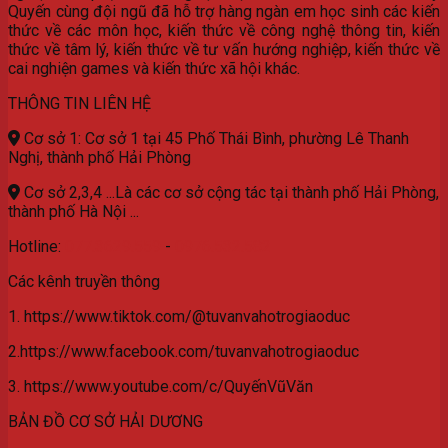
Quyến cùng đội ngũ đã hỗ trợ hàng ngàn em học sinh các kiến
thức về các môn học, kiến thức về công nghệ thông tin, kiến
thức về tâm lý, kiến thức về tư vấn hướng nghiệp, kiến thức về
cai nghiện games và kiến thức xã hội khác.
THÔNG TIN LIÊN HỆ
Cơ sở 1: Cơ sở 1 tại 45 Phố Thái Bình, phường Lê Thanh
Nghị, thành phố Hải Phòng
Cơ sở 2,3,4 ...Là các cơ sở cộng tác tại thành phố Hải Phòng,
thành phố Hà Nội ...
Hotline:
077.3629.559
-
0976.532.582
Các kênh truyền thông
1. https://www.tiktok.com/@tuvanvahotrogiaoduc
2.https://www.facebook.com/tuvanvahotrogiaoduc
3. https://www.youtube.com/c/QuyếnVũVăn
BẢN ĐỒ CƠ SỞ HẢI DƯƠNG