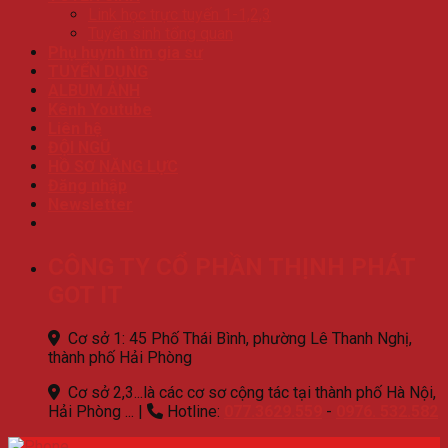
Link học trực tuyến 1-1,2,3
Tuyển sinh tổng quan
Phụ huynh tìm gia sư
TUYỂN DỤNG
ALBUM ẢNH
Kênh Youtube
Liên hệ
ĐỘI NGŨ
HỒ SƠ NĂNG LỰC
Đăng nhập
Newsletter
CÔNG TY CỔ PHẦN THỊNH PHÁT
GOT IT
Cơ sở 1: 45 Phố Thái Bình, phường Lê Thanh Nghị,
thành phố Hải Phòng
Cơ sở 2,3...là các cơ sơ cộng tác tại thành phố Hà Nội,
Hải Phòng ...
|
Hotline:
077.3629.559
-
0976. 532.582