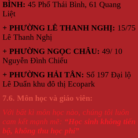
BÌNH
:
45 Phố Thái Bình, 61 Quang
Liệt
+ PHƯỜNG LÊ THANH NGHỊ
:
15/75
Lê Thanh Nghị
+ PHƯỜNG NGỌC CHÂU
:
49/ 10
Nguyễn Đình Chiểu
+ PHƯỜNG HẢI TÂN:
Số 197 Đại lộ
Lê Duẩn khu đô thị Ecopark
7.6. Môn học và giáo viên:
Với bất kì môn học nào,
c
húng tôi luôn
cam kết mạnh mẽ:
“Học sinh không tiến
bộ, không thu học phí”