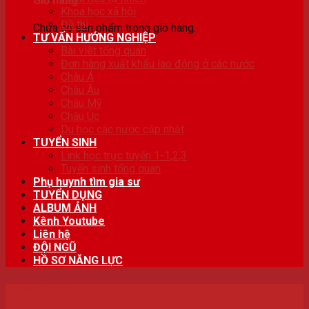
Giỏ hàng
Khoa học xã hội
Đề thi
Chưa có sản phẩm trong giỏ hàng.
TƯ VẤN HƯỚNG NGHIỆP
Bài viêt tổng quan
Đơn hàng xuất khẩu lao động ở các nước
Châu Á
Châu Âu
Châu Mỹ
Châu Úc
Du học các nước cập nhật
TUYỂN SINH
Link học trực tuyến 1-1,2,3
Tuyển sinh tổng quan
Phụ huynh tìm gia sư
TUYỂN DỤNG
ALBUM ẢNH
Kênh Youtube
Liên hệ
ĐỘI NGŨ
HỒ SƠ NĂNG LỰC
TƯ VẤN GIÁO DỤC