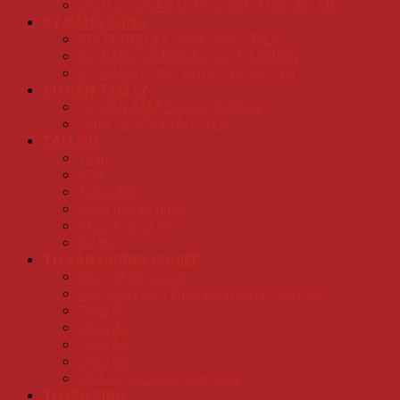
DỊCH VỤ QUẢN LÝ HỌC TẬP THAY BỐ MẸ
KỸ NĂNG SỐNG
KHÓA HỌC KỸ NĂNG GIAO TIẾP
KỸ NĂNG VỀ KHOA HỌC TỰ NHIÊN
KỸ NĂNG CÔNG NGHỆ THÔNG TIN
TƯ VẤN TÂM LÝ
TƯ VẤN TÂM LÝ HỌC ĐƯỜNG
CHIA SẺ VỚI GIÁO VIÊN
TÀI LIỆU
Toán
Văn
Tiếng Anh
Khoa học tự nhiên
Khoa học xã hội
Đề thi
TƯ VẤN HƯỚNG NGHIỆP
Bài viêt tổng quan
Đơn hàng xuất khẩu lao động ở các nước
Châu Á
Châu Âu
Châu Mỹ
Châu Úc
Du học các nước cập nhật
TUYỂN SINH