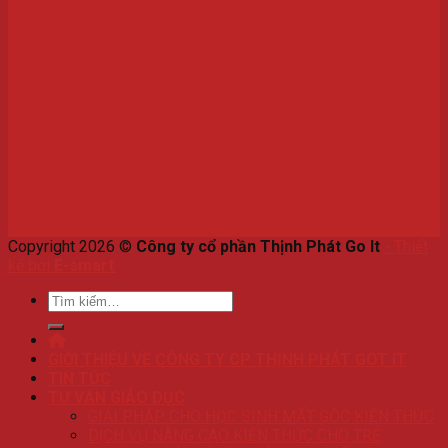
Copyright 2026 ©
Công ty cổ phần Thịnh Phát Go It
-
Thiết
kế bởi
E-smart
.
Tìm
kiếm:
GIỚI THIỆU VỀ CÔNG TY CP THỊNH PHÁT GOT IT
TIN TỨC
TƯ VẤN GIÁO DỤC
GIẢI PHÁP CHO HỌC SINH MẤT GỐC KIẾN THỨC
DỊCH VỤ NÂNG CAO KIẾN THỨC CHO TRẺ