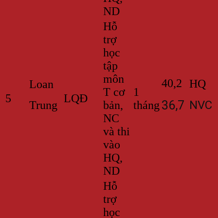
ND
Hỗ
trợ
học
tập
môn
40,2
HQ
Loan
T cơ
1
5
LQĐ
36,7
NVC
Trung
bản,
tháng
NC
và thi
vào
HQ,
ND
Hỗ
trợ
học