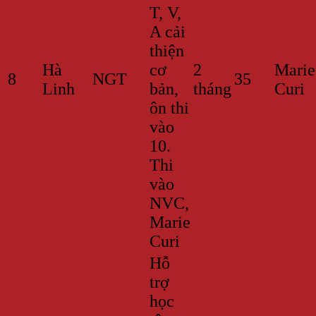
T, V,
A cải
thiện
Hà
cơ
2
Marie
8
NGT
35
Linh
bản,
tháng
Curi
ôn thi
vào
10.
Thi
vào
NVC,
Marie
Curi
Hỗ
trợ
học