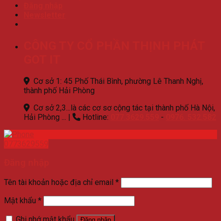
Đăng nhập
Newsletter
CÔNG TY CỔ PHẦN THỊNH PHÁT
GOT IT
Cơ sở 1: 45 Phố Thái Bình, phường Lê Thanh Nghị,
thành phố Hải Phòng
Cơ sở 2,3...là các cơ sơ cộng tác tại thành phố Hà Nội,
Hải Phòng ...
|
Hotline:
077.3629.559
-
0976. 532.582
0773629559
Đăng nhập
Tên tài khoản hoặc địa chỉ email
*
Mật khẩu
*
Ghi nhớ mật khẩu
Đăng nhập