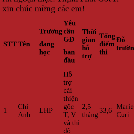
xin chúc mừng các em!
Yêu
Trường
cầu
Thời
Tổng
GĐ
gian
Đỗ
STT
Tên
đang
điểm
hỗ
trườ
học
ban
thi
trợ
đầu
Hỗ
trợ
cải
thiện
Chi
gốc
2,5
Marie
1
LHP
33,6
Anh
T, V
tháng
Curi
và thi
đỗ