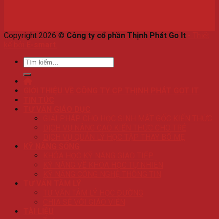
Copyright 2026 ©
Công ty cổ phần Thịnh Phát Go It
-
Thiết
kế bởi
E-smart
.
Tìm
kiếm:
GIỚI THIỆU VỀ CÔNG TY CP THỊNH PHÁT GOT IT
TIN TỨC
TƯ VẤN GIÁO DỤC
GIẢI PHÁP CHO HỌC SINH MẤT GỐC KIẾN THỨC
DỊCH VỤ NÂNG CAO KIẾN THỨC CHO TRẺ
DỊCH VỤ QUẢN LÝ HỌC TẬP THAY BỐ MẸ
KỸ NĂNG SỐNG
KHÓA HỌC KỸ NĂNG GIAO TIẾP
KỸ NĂNG VỀ KHOA HỌC TỰ NHIÊN
KỸ NĂNG CÔNG NGHỆ THÔNG TIN
TƯ VẤN TÂM LÝ
TƯ VẤN TÂM LÝ HỌC ĐƯỜNG
CHIA SẺ VỚI GIÁO VIÊN
TÀI LIỆU