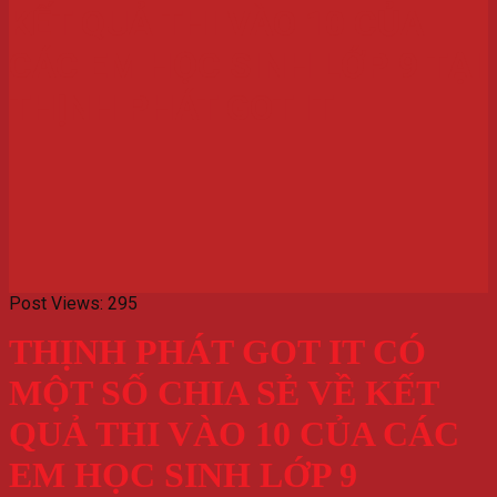
KẾT QUẢ THI VÀO 10 CỦA
CÁC EM HỌC SINH LỚP 9 TẠI
THỊNH PHÁT GOT IT
Post Views:
295
THỊNH PHÁT GOT IT CÓ
MỘT SỐ CHIA SẺ VỀ KẾT
QUẢ THI VÀO 10 CỦA CÁC
EM HỌC SINH LỚP 9