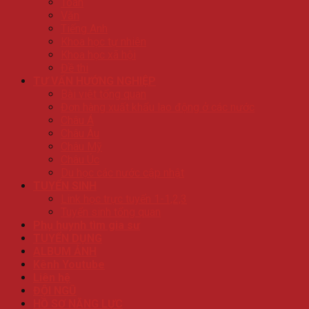
Toán
Văn
Tiếng Anh
Khoa học tự nhiên
Khoa học xã hội
Đề thi
TƯ VẤN HƯỚNG NGHIỆP
Bài viêt tổng quan
Đơn hàng xuất khẩu lao động ở các nước
Châu Á
Châu Âu
Châu Mỹ
Châu Úc
Du học các nước cập nhật
TUYỂN SINH
Link học trực tuyến 1-1,2,3
Tuyển sinh tổng quan
Phụ huynh tìm gia sư
TUYỂN DỤNG
ALBUM ẢNH
Kênh Youtube
Liên hệ
ĐỘI NGŨ
HỒ SƠ NĂNG LỰC