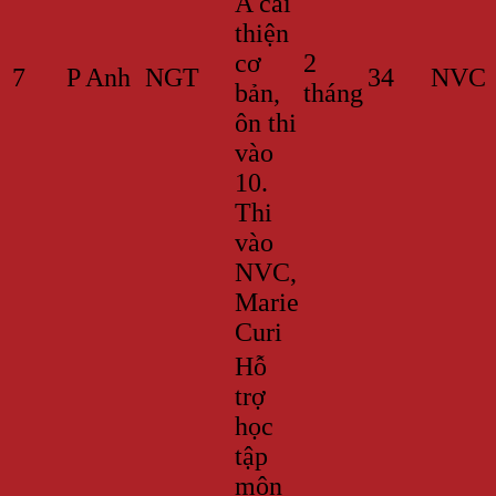
A cải
thiện
cơ
2
7
P Anh
NGT
34
NVC
bản,
tháng
ôn thi
vào
10.
Thi
vào
NVC,
Marie
Curi
Hỗ
trợ
học
tập
môn