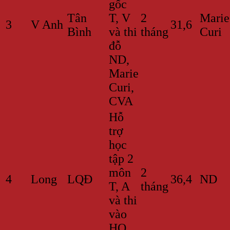
gốc
Tân
T, V
2
Marie
3
V Anh
31,6
Bình
và thi
tháng
Curi
đỗ
ND,
Marie
Curi,
CVA
Hỗ
trợ
học
tập 2
môn
2
4
Long
LQĐ
36,4
ND
T, A
tháng
và thi
vào
HQ,