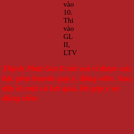
vào
10.
Thi
vào
GL
II,
LTV
Thịnh Phát Got It rất vui vì được các
bậc phụ huynh góp ý, động viên. Sau
đây là một số kết quả, lời góp ý và
động viên: