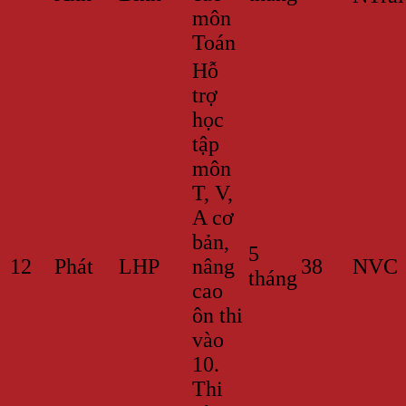
môn
Toán
Hỗ
trợ
học
tập
môn
T, V,
A cơ
bản,
5
12
Phát
LHP
nâng
38
NVC
tháng
cao
ôn thi
vào
10.
Thi