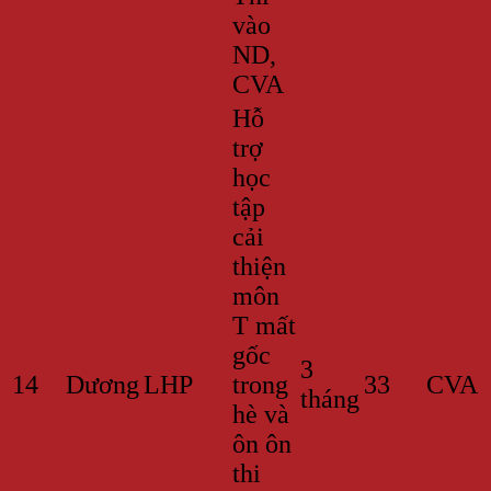
vào
ND,
CVA
Hỗ
trợ
học
tập
cải
thiện
môn
T mất
gốc
3
14
Dương
LHP
trong
33
CVA
tháng
hè và
ôn ôn
thi