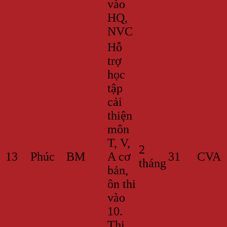
vào
HQ,
NVC
Hỗ
trợ
học
tập
cải
thiện
môn
T, V,
2
13
Phúc
BM
A cơ
31
CVA
tháng
bản,
ôn thi
vào
10.
Thi