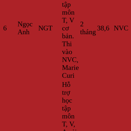
tập
môn
T, V
Ngọc
2
6
NGT
cơ
38,6
NVC
Anh
tháng
bản.
Thi
vào
NVC,
Marie
Curi
Hỗ
trợ
học
tập
môn
T, V,