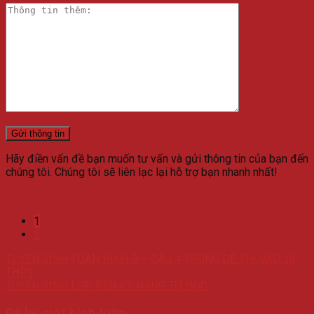
Hãy điền vấn đề bạn muốn tư vấn và gửi thông tin của bạn đến
chúng tôi. Chúng tôi sẽ liên lạc lại hỗ trợ bạn nhanh nhất!
1
2
TUYỂN SINH TOÁN HÌNH 9 – CÂU 4 TRONG ĐỀ THI VÀO 10
THPT
TUYỂN SINH LỚP RÈN KỸ NĂNG TỰ HỌC
Để lại một bình luận