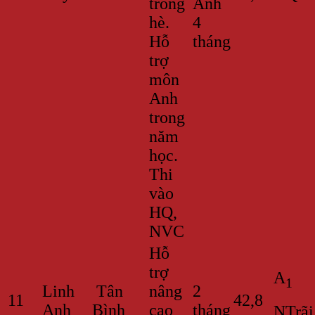
trong
Anh
hè.
4
Hỗ
tháng
trợ
môn
Anh
trong
năm
học.
Thi
vào
HQ,
NVC
Hỗ
trợ
A
1
Linh
Tân
nâng
2
11
42,8
Anh
Bình
cao
tháng
NTrãi