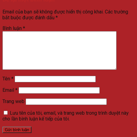
Email của bạn sẽ không được hiển thị công khai.
Các trường
bắt buộc được đánh dấu
*
Bình luận
*
Tên
*
Email
*
Trang web
Lưu tên của tôi, email, và trang web trong trình duyệt này
cho lần bình luận kế tiếp của tôi.