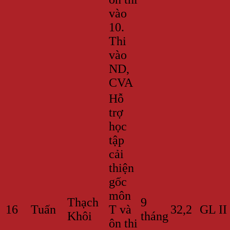
vào
10.
Thi
vào
ND,
CVA
Hỗ
trợ
học
tập
cải
thiện
gốc
môn
Thạch
9
16
Tuấn
T và
32,2
GL II
Khôi
tháng
ôn thi