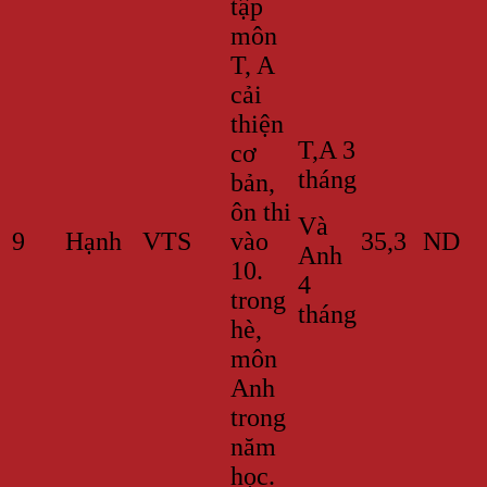
tập
môn
T, A
cải
thiện
T,A 3
cơ
tháng
bản,
ôn thi
Và
9
Hạnh
VTS
vào
35,3
ND
Anh
10.
4
trong
tháng
hè,
môn
Anh
trong
năm
học.