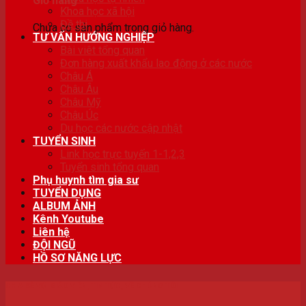
Giỏ hàng
Khoa học xã hội
Đề thi
Chưa có sản phẩm trong giỏ hàng.
TƯ VẤN HƯỚNG NGHIỆP
Bài viêt tổng quan
Đơn hàng xuất khẩu lao động ở các nước
Châu Á
Châu Âu
Châu Mỹ
Châu Úc
Du học các nước cập nhật
TUYỂN SINH
Link học trực tuyến 1-1,2,3
Tuyển sinh tổng quan
Phụ huynh tìm gia sư
TUYỂN DỤNG
ALBUM ẢNH
Kênh Youtube
Liên hệ
ĐỘI NGŨ
HỒ SƠ NĂNG LỰC
CHIA SẺ VỚI GIÁO VIÊN
,
TIN TỨC
,
VỀ CHÚNG TÔI