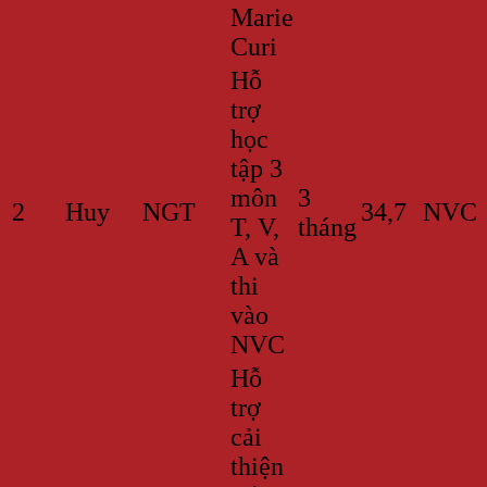
Marie
Curi
Hỗ
trợ
học
tập 3
môn
3
2
Huy
NGT
34,7
NVC
T, V,
tháng
A và
thi
vào
NVC
Hỗ
trợ
cải
thiện