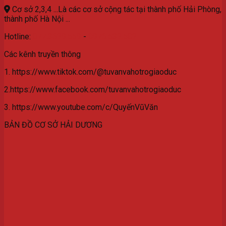
Cơ sở 2,3,4 ...Là các cơ sở cộng tác tại thành phố Hải Phòng,
thành phố Hà Nội ...
Hotline:
077.3629.559
-
0976.532.582
Các kênh truyền thông
1. https://www.tiktok.com/@tuvanvahotrogiaoduc
2.https://www.facebook.com/tuvanvahotrogiaoduc
3. https://www.youtube.com/c/QuyếnVũVăn
BẢN ĐỒ CƠ SỞ HẢI DƯƠNG