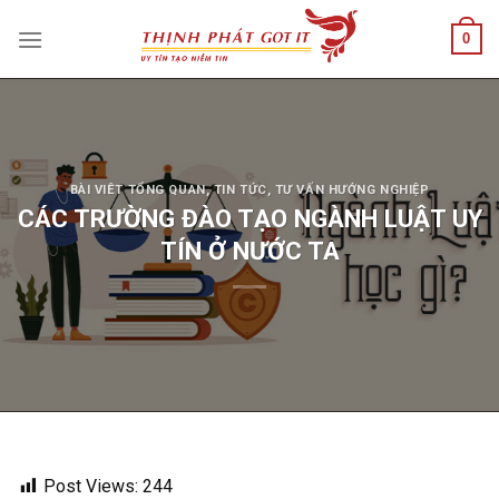
Skip
0
to
content
BÀI VIÊT TỔNG QUAN
,
TIN TỨC
,
TƯ VẤN HƯỚNG NGHIỆP
CÁC TRƯỜNG ĐÀO TẠO NGÀNH LUẬT UY
TÍN Ở NƯỚC TA
Post Views:
244