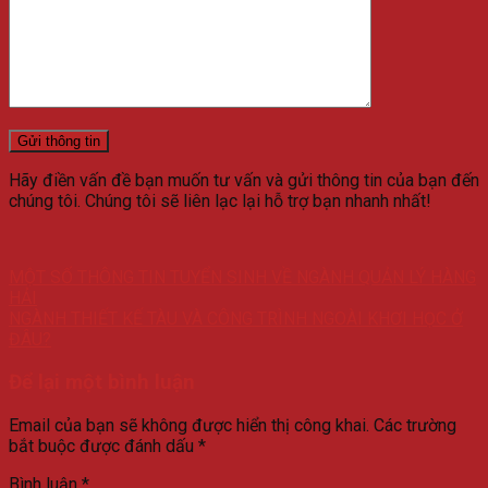
Hãy điền vấn đề bạn muốn tư vấn và gửi thông tin của bạn đến
chúng tôi. Chúng tôi sẽ liên lạc lại hỗ trợ bạn nhanh nhất!
MỘT SỐ THÔNG TIN TUYỂN SINH VỀ NGÀNH QUẢN LÝ HÀNG
HẢI
NGÀNH THIẾT KẾ TÀU VÀ CÔNG TRÌNH NGOÀI KHƠI HỌC Ở
ĐÂU?
Để lại một bình luận
Email của bạn sẽ không được hiển thị công khai.
Các trường
bắt buộc được đánh dấu
*
Bình luận
*