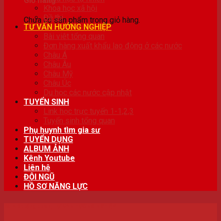
Giỏ hàng
Khoa học xã hội
Đề thi
Chưa có sản phẩm trong giỏ hàng.
TƯ VẤN HƯỚNG NGHIỆP
Bài viêt tổng quan
Đơn hàng xuất khẩu lao động ở các nước
Châu Á
Châu Âu
Châu Mỹ
Châu Úc
Du học các nước cập nhật
TUYỂN SINH
Link học trực tuyến 1-1,2,3
Tuyển sinh tổng quan
Phụ huynh tìm gia sư
TUYỂN DỤNG
ALBUM ẢNH
Kênh Youtube
Liên hệ
ĐỘI NGŨ
HỒ SƠ NĂNG LỰC
Bài viêt tổng quan
,
TƯ VẤN HƯỚNG NGHIỆP