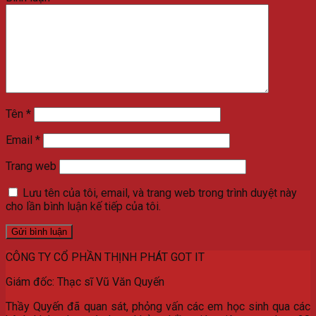
Tên
*
Email
*
Trang web
Lưu tên của tôi, email, và trang web trong trình duyệt này
cho lần bình luận kế tiếp của tôi.
CÔNG TY CỔ PHẦN THỊNH PHÁT GOT IT
Giám đốc: Thạc sĩ Vũ Văn Quyến
Thầy Quyến đã quan sát, phỏng vấn các em học sinh qua các