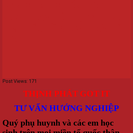
BẠN MONG MUỐN HỌC
NGÀNH XÃ HỘI HỌC? CÙNG
TÌM HIỂU VỀ NGÀNH XÃ HỘI
HỌC
Post Views:
171
THỊNH PHÁT GOT IT
TƯ VẤN HƯỚNG NGHIỆP
Quý phụ huynh và các em học
sinh trên mọi miền tổ quốc thân