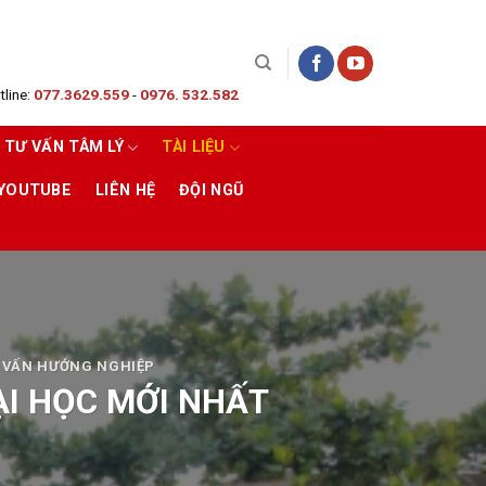
line:
077.3629.559
-
0976. 532.582
TƯ VẤN TÂM LÝ
TÀI LIỆU
 YOUTUBE
LIÊN HỆ
ĐỘI NGŨ
 VẤN HƯỚNG NGHIỆP
ẠI HỌC MỚI NHẤT