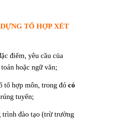
 DỰNG TỔ HỢP XÉT
ặc điểm, yêu cầu của
 toán hoặc ngữ văn;
số tổ hợp môn, trong đó
có
trúng tuyển;
trình đào tạo (trừ trường