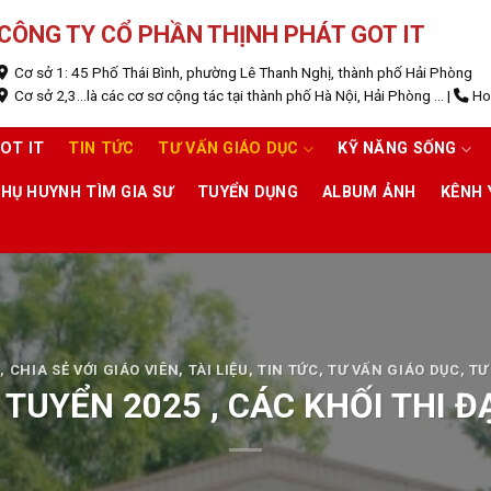
CÔNG TY CỔ PHẦN THỊNH PHÁT GOT IT
Cơ sở 1: 45 Phố Thái Bình, phường Lê Thanh Nghị, thành phố Hải Phòng
Cơ sở 2,3...là các cơ sơ cộng tác tại thành phố Hà Nội, Hải Phòng ...
|
Hot
OT IT
TIN TỨC
TƯ VẤN GIÁO DỤC
KỸ NĂNG SỐNG
HỤ HUYNH TÌM GIA SƯ
TUYỂN DỤNG
ALBUM ẢNH
KÊNH
N
,
CHIA SẺ VỚI GIÁO VIÊN
,
TÀI LIỆU
,
TIN TỨC
,
TƯ VẤN GIÁO DỤC
,
TƯ
 TUYỂN 2025 , CÁC KHỐI THI Đ