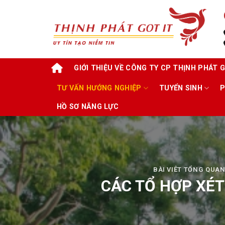
Skip
to
content
GIỚI THIỆU VỀ CÔNG TY CP THỊNH PHÁT G
TƯ VẤN HƯỚNG NGHIỆP
TUYỂN SINH
P
HỒ SƠ NĂNG LỰC
BÀI VIÊT TỔNG QUA
CÁC TỔ HỢP XÉT