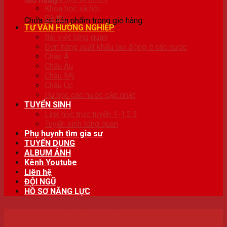
Giỏ hàng
Khoa học xã hội
Đề thi
Chưa có sản phẩm trong giỏ hàng.
TƯ VẤN HƯỚNG NGHIỆP
Bài viêt tổng quan
Đơn hàng xuất khẩu lao động ở các nước
Châu Á
Châu Âu
Châu Mỹ
Châu Úc
Du học các nước cập nhật
TUYỂN SINH
Link học trực tuyến 1-1,2,3
Tuyển sinh tổng quan
Phụ huynh tìm gia sư
TUYỂN DỤNG
ALBUM ẢNH
Kênh Youtube
Liên hệ
ĐỘI NGŨ
HỒ SƠ NĂNG LỰC
Bài viêt tổng quan
,
TƯ VẤN HƯỚNG NGHIỆP