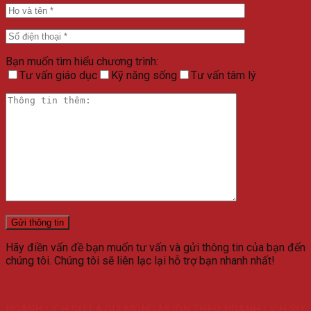
Bạn muốn tìm hiểu chương trình:
Tư vấn giáo dục
Kỹ năng sống
Tư vấn tâm lý
Hãy điền vấn đề bạn muốn tư vấn và gửi thông tin của bạn đến
chúng tôi. Chúng tôi sẽ liên lạc lại hỗ trợ bạn nhanh nhất!
NGÀNH LỊCH SỬ LÀ GÌ? MONG MUỐN THEO NGÀNH LỊCH SỬ