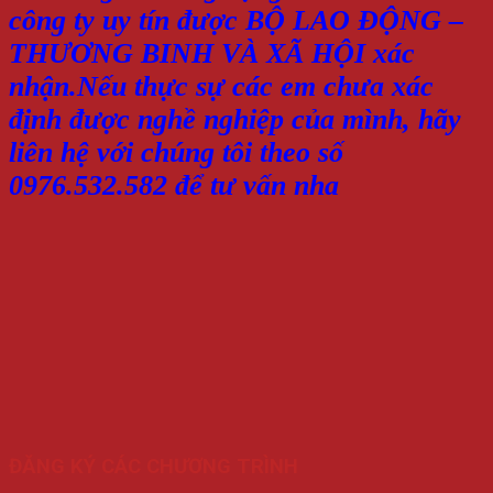
công ty uy tín được BỘ LAO ĐỘNG –
THƯƠNG BINH VÀ XÃ HỘI xác
nhận.Nếu thực sự các em chưa xác
định được nghề nghiệp của mình, hãy
liên hệ với chúng tôi theo số
0976.532.582 để tư vấn nha
ĐĂNG KÝ CÁC CHƯƠNG TRÌNH