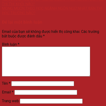
THÌ THI KHỐI NÀO?
MONG MUỐN THEO HỌC NGÀNH NGÔN NGỮ NHẬT BẢN THÌ
HỌC TRƯỜNG NÀO?
Để lại một bình luận
Email của bạn sẽ không được hiển thị công khai.
Các trường
bắt buộc được đánh dấu
*
Bình luận
*
Tên
*
Email
*
Trang web