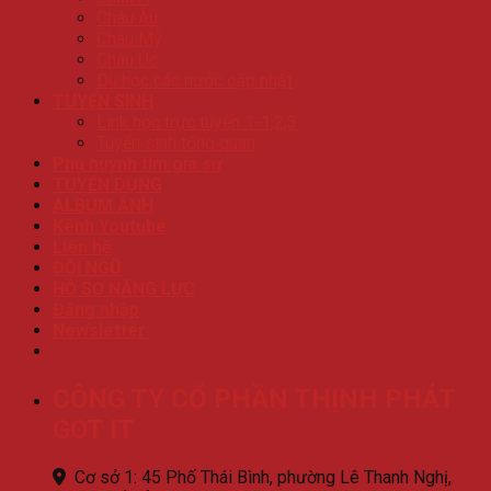
Châu Âu
Châu Mỹ
Châu Úc
Du học các nước cập nhật
TUYỂN SINH
Link học trực tuyến 1-1,2,3
Tuyển sinh tổng quan
Phụ huynh tìm gia sư
TUYỂN DỤNG
ALBUM ẢNH
Kênh Youtube
Liên hệ
ĐỘI NGŨ
HỒ SƠ NĂNG LỰC
Đăng nhập
Newsletter
CÔNG TY CỔ PHẦN THỊNH PHÁT
GOT IT
Cơ sở 1: 45 Phố Thái Bình, phường Lê Thanh Nghị,