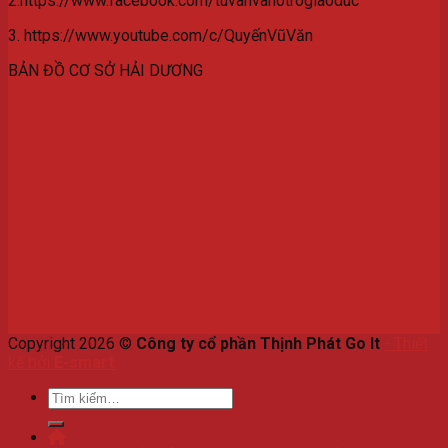
2.https://www.facebook.com/tuvanvahotrogiaoduc
3. https://www.youtube.com/c/QuyếnVũVăn
BẢN ĐỒ CƠ SỞ HẢI DƯƠNG
Copyright 2026 ©
Công ty cổ phần Thịnh Phát Go It
-
Thiết
kế bởi
E-smart
.
Tìm
kiếm: