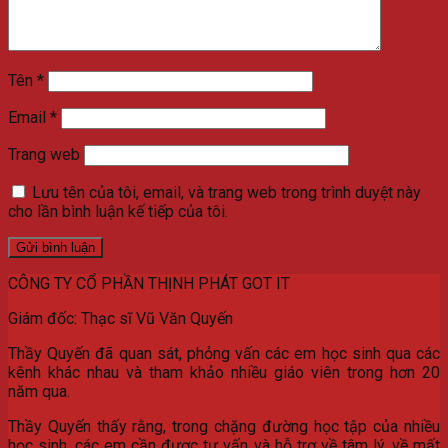
Tên
*
Email
*
Trang web
Lưu tên của tôi, email, và trang web trong trình duyệt này
cho lần bình luận kế tiếp của tôi.
CÔNG TY CỔ PHẦN THỊNH PHÁT GOT IT
Giám đốc: Thạc sĩ Vũ Văn Quyến
Thầy Quyến đã quan sát, phỏng vấn các em học sinh qua các
kênh khác nhau và tham khảo nhiều giáo viên trong hơn 20
năm qua.
Thầy Quyến thấy rằng, trong chặng đường học tập của nhiều
học sinh, các em cần được tư vấn và hỗ trợ về tâm lý, về mất