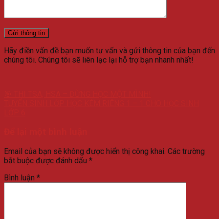
Hãy điền vấn đề bạn muốn tư vấn và gửi thông tin của bạn đến
chúng tôi. Chúng tôi sẽ liên lạc lại hỗ trợ bạn nhanh nhất!
🎯 THI TSA, HSA – ĐỪNG HỌC MỘT MÌNH!
TUYỂN SINH LỚP HỌC KÈM RIÊNG 1 – 1 CHO HỌC SINH
LỚP 6
Để lại một bình luận
Email của bạn sẽ không được hiển thị công khai.
Các trường
bắt buộc được đánh dấu
*
Bình luận
*