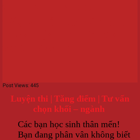
🎓 THỊNH PHÁT GOT IT – TƯ
VẤN VÀ HỖ TRỢ GIÁO DỤC
TOÀN DIỆN CHO HỌC SINH
2K10 – 2K8 🎓
Post Views:
445
Luyện thi | Tăng điểm | Tư vấn
chọn khối – ngành
Các bạn học sinh thân mến!
Bạn đang phân vân không biết