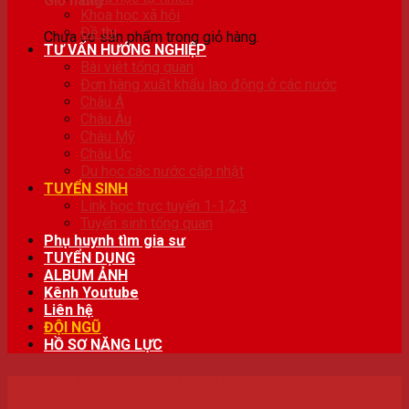
Giỏ hàng
Khoa học xã hội
Đề thi
Chưa có sản phẩm trong giỏ hàng.
TƯ VẤN HƯỚNG NGHIỆP
Bài viêt tổng quan
Đơn hàng xuất khẩu lao động ở các nước
Châu Á
Châu Âu
Châu Mỹ
Châu Úc
Du học các nước cập nhật
TUYỂN SINH
Link học trực tuyến 1-1,2,3
Tuyển sinh tổng quan
Phụ huynh tìm gia sư
TUYỂN DỤNG
ALBUM ẢNH
Kênh Youtube
Liên hệ
ĐỘI NGŨ
HỒ SƠ NĂNG LỰC
ĐỘI NGŨ
,
TÀI LIỆU
,
TIN TỨC
,
TUYỂN SINH
,
VỀ CHÚNG TÔI