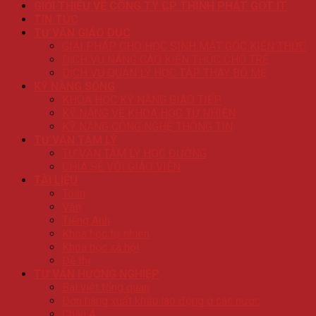
GIỚI THIỆU VỀ CÔNG TY CP THỊNH PHÁT GOT IT
TIN TỨC
TƯ VẤN GIÁO DỤC
GIẢI PHÁP CHO HỌC SINH MẤT GỐC KIẾN THỨC
DỊCH VỤ NÂNG CAO KIẾN THỨC CHO TRẺ
DỊCH VỤ QUẢN LÝ HỌC TẬP THAY BỐ MẸ
KỸ NĂNG SỐNG
KHÓA HỌC KỸ NĂNG GIAO TIẾP
KỸ NĂNG VỀ KHOA HỌC TỰ NHIÊN
KỸ NĂNG CÔNG NGHỆ THÔNG TIN
TƯ VẤN TÂM LÝ
TƯ VẤN TÂM LÝ HỌC ĐƯỜNG
CHIA SẺ VỚI GIÁO VIÊN
TÀI LIỆU
Toán
Văn
Tiếng Anh
Khoa học tự nhiên
Khoa học xã hội
Đề thi
TƯ VẤN HƯỚNG NGHIỆP
Bài viêt tổng quan
Đơn hàng xuất khẩu lao động ở các nước
Châu Á