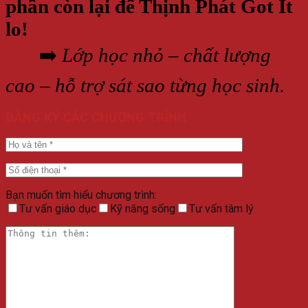
phần còn lại để Thịnh Phát Got It
lo!
➡️
Lớp học nhỏ – chất lượng
cao – hỗ trợ sát sao từng học sinh.
ĐĂNG KÝ CÁC CHƯƠNG TRÌNH
Bạn muốn tìm hiểu chương trình:
Tư vấn giáo dục
Kỹ năng sống
Tư vấn tâm lý