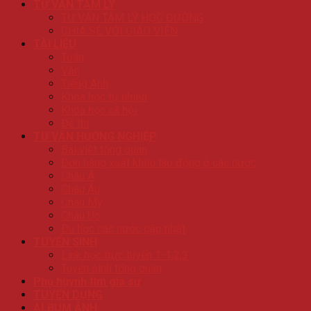
TƯ VẤN TÂM LÝ
TƯ VẤN TÂM LÝ HỌC ĐƯỜNG
CHIA SẺ VỚI GIÁO VIÊN
TÀI LIỆU
Toán
Văn
Tiếng Anh
Khoa học tự nhiên
Khoa học xã hội
Đề thi
TƯ VẤN HƯỚNG NGHIỆP
Bài viêt tổng quan
Đơn hàng xuất khẩu lao động ở các nước
Châu Á
Châu Âu
Châu Mỹ
Châu Úc
Du học các nước cập nhật
TUYỂN SINH
Link học trực tuyến 1-1,2,3
Tuyển sinh tổng quan
Phụ huynh tìm gia sư
TUYỂN DỤNG
ALBUM ẢNH