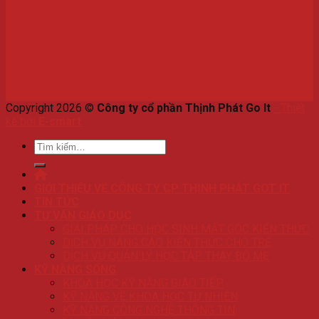
Copyright 2026 ©
Công ty cổ phần Thịnh Phát Go It
-
Thiết
kế bởi
E-smart
.
Tìm
kiếm:
GIỚI THIỆU VỀ CÔNG TY CP THỊNH PHÁT GOT IT
TIN TỨC
TƯ VẤN GIÁO DỤC
GIẢI PHÁP CHO HỌC SINH MẤT GỐC KIẾN THỨC
DỊCH VỤ NÂNG CAO KIẾN THỨC CHO TRẺ
DỊCH VỤ QUẢN LÝ HỌC TẬP THAY BỐ MẸ
KỸ NĂNG SỐNG
KHÓA HỌC KỸ NĂNG GIAO TIẾP
KỸ NĂNG VỀ KHOA HỌC TỰ NHIÊN
KỸ NĂNG CÔNG NGHỆ THÔNG TIN