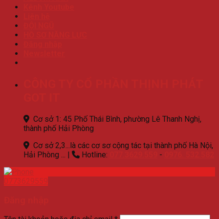
Kênh Youtube
Liên hệ
ĐỘI NGŨ
HỒ SƠ NĂNG LỰC
Đăng nhập
Newsletter
CÔNG TY CỔ PHẦN THỊNH PHÁT
GOT IT
Cơ sở 1: 45 Phố Thái Bình, phường Lê Thanh Nghị,
thành phố Hải Phòng
Cơ sở 2,3...là các cơ sơ cộng tác tại thành phố Hà Nội,
Hải Phòng ...
|
Hotline:
077.3629.559
-
0976. 532.582
0773629559
Đăng nhập